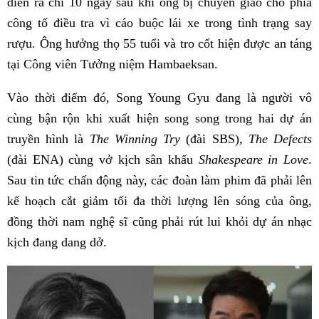
diễn ra chỉ 10 ngày sau khi ông bị chuyển giao cho phía
công tố điều tra vì cáo buộc lái xe trong tình trạng say
rượu. Ông hưởng thọ 55 tuổi và tro cốt hiện được an táng
tại Công viên Tưởng niệm Hambaeksan.
Vào thời điểm đó, Song Young Gyu đang là người vô
cùng bận rộn khi xuất hiện song song trong hai dự án
truyền hình là
The Winning Try
(đài SBS)
, The Defects
(đài ENA) cùng vở kịch sân khấu
Shakespeare in Love
.
Sau tin tức chấn động này, các đoàn làm phim đã phải lên
kế hoạch cắt giảm tối đa thời lượng lên sóng của ông,
đồng thời nam nghệ sĩ cũng phải rút lui khỏi dự án nhạc
kịch đang dang dở.