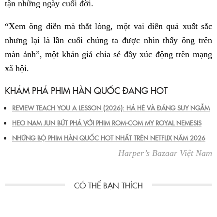
tận những ngày cuối đời.
“Xem ông diễn mà thắt lòng, một vai diễn quá xuất sắc
nhưng lại là lần cuối chúng ta được nhìn thấy ông trên
màn ảnh”, một khán giả chia sẻ đầy xúc động trên mạng
xã hội.
KHÁM PHÁ PHIM HÀN QUỐC ĐANG HOT
REVIEW TEACH YOU A LESSON (2026): HẢ HÊ VÀ ĐÁNG SUY NGẪM
HEO NAM JUN BỨT PHÁ VỚI PHIM ROM-COM MY ROYAL NEMESIS
NHỮNG BỘ PHIM HÀN QUỐC HOT NHẤT TRÊN NETFLIX NĂM 2026
Harper’s Bazaar Việt Nam