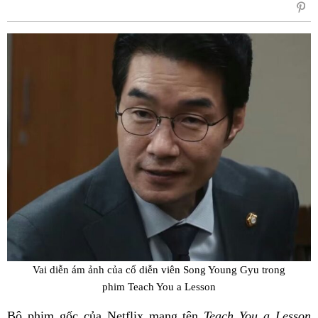
sẻ
Fac
Vai diễn ám ảnh của cố diễn viên Song Young Gyu trong
phim
Teach You a Lesson
Bộ phim gốc của Netflix mang tên
Teach You a Lesson