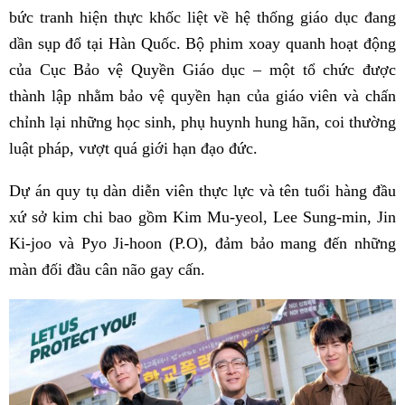
bức tranh hiện thực khốc liệt về hệ thống giáo dục đang
dần sụp đổ tại Hàn Quốc. Bộ phim xoay quanh hoạt động
của Cục Bảo vệ Quyền Giáo dục – một tổ chức được
thành lập nhằm bảo vệ quyền hạn của giáo viên và chấn
chỉnh lại những học sinh, phụ huynh hung hãn, coi thường
luật pháp, vượt quá giới hạn đạo đức.
Dự án quy tụ dàn diễn viên thực lực và tên tuổi hàng đầu
xứ sở kim chi bao gồm Kim Mu-yeol, Lee Sung-min, Jin
Ki-joo và Pyo Ji-hoon (P.O), đảm bảo mang đến những
màn đối đầu cân não gay cấn.