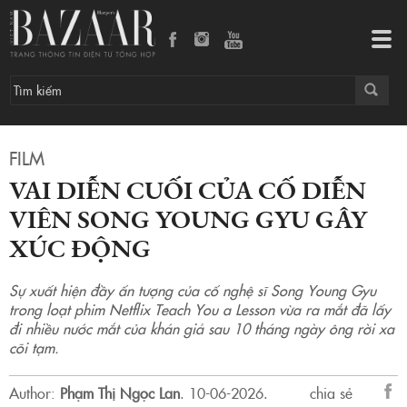
Vai diễn cuối của cố diễn viên Song Young Gyu gây xúc động
Tog
navi
FILM
VAI DIỄN CUỐI CỦA CỐ DIỄN
VIÊN SONG YOUNG GYU GÂY
XÚC ĐỘNG
Sự xuất hiện đầy ấn tượng của cố nghệ sĩ Song Young Gyu
trong loạt phim Netflix Teach You a Lesson vừa ra mắt đã lấy
đi nhiều nước mắt của khán giả sau 10 tháng ngày ông rời xa
cõi tạm.
Author:
Phạm Thị Ngọc Lan
.
10-06-2026.
chia sẻ