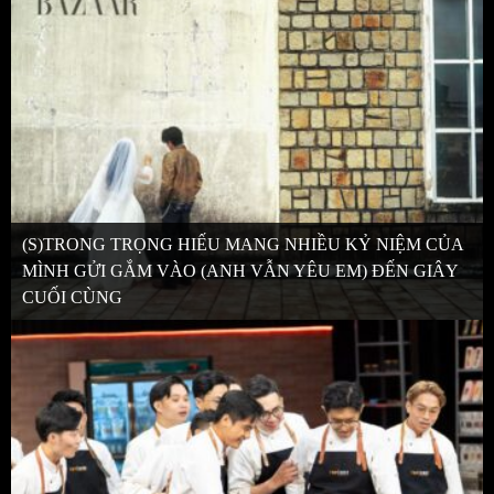
(S)TRONG TRỌNG HIẾU MANG NHIỀU KỶ NIỆM CỦA
MÌNH GỬI GẮM VÀO (ANH VẪN YÊU EM) ĐẾN GIÂY
CUỐI CÙNG