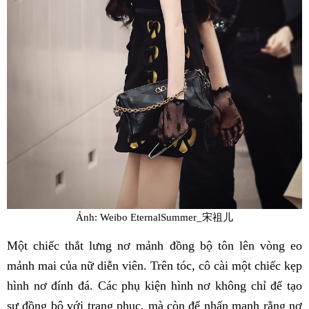
Ảnh: Weibo EternalSummer_宋祖儿
Một chiếc thắt lưng nơ mảnh đồng bộ tôn lên vòng eo
mảnh mai của nữ diễn viên. Trên tóc, cô cài một chiếc kẹp
hình nơ đính đá. Các phụ kiện hình nơ không chỉ để tạo
sự đồng bộ với trang phục, mà còn để nhấn mạnh rằng nơ