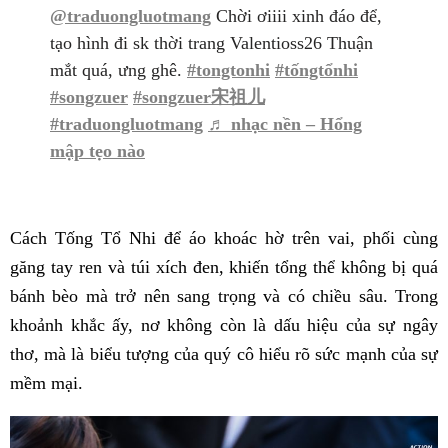
@traduongluotmang
Chời ơiiii xinh đáo để,
tạo hình đi sk thời trang Valentioss26 Thuận
mắt quá, ưng ghê.
#tongtonhi
#tốngtổnhi
#songzuer
#songzuer宋祖儿
#traduongluotmang
♬ nhạc nền – Hổng
mập tẹo nào
Cách Tống Tổ Nhi để áo khoác hờ trên vai, phối cùng
găng tay ren và túi xích đen, khiến tổng thể không bị quá
bánh bèo mà trở nên sang trọng và có chiều sâu. Trong
khoảnh khắc ấy, nơ không còn là dấu hiệu của sự ngây
thơ, mà là biểu tượng của quý cô hiểu rõ sức mạnh của sự
mềm mại.