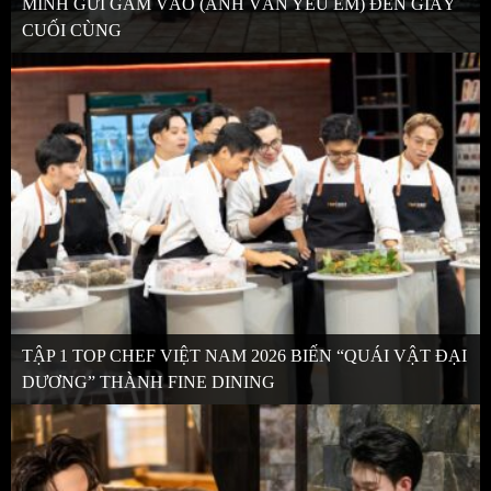
MÌNH GỬI GẮM VÀO (ANH VẪN YÊU EM) ĐẾN GIÂY
CUỐI CÙNG
TẬP 1 TOP CHEF VIỆT NAM 2026 BIẾN “QUÁI VẬT ĐẠI
DƯƠNG” THÀNH FINE DINING