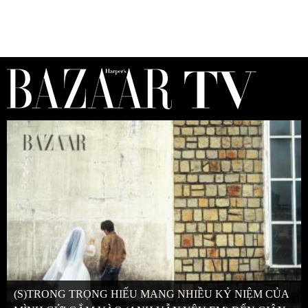
(S)TRONG TRỌNG HIẾU MANG NHIỀU KỶ NIỆM CỦA