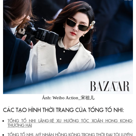
Ảnh: Weibo Action_宋祖儿
CÁC TẠO HÌNH THỜI TRANG CỦA TỐNG TỔ NHI:
TỐNG TỔ NHI LĂNG-XÊ XU HƯỚNG TÓC XOĂN HONG KONG-
THƯỢNG HẢI
TỐNG TỔ NHI, MỸ NHÂN HỒNG KÔNG TRONG THỜI ĐẠI TÔI LUYỆN