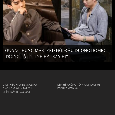
QUANG HÙNG MASTERD ĐỐI ĐẦU DƯƠNG DOMIC
TRONG TẬP 5 TINH HÀ “SAY HI”
GIỚI THIỆU HARPER’S BAZAAR
LIÊN HỆ CHÚNG TÔI / CONTACT US
CÁCH ĐẶT MUA TẠP CHÍ
ESQUIRE VIETNAM
CHÍNH SÁCH BẢO MẬT