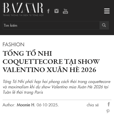
Tống Tổ Nhi coquettecore tại show Valentino Xuân Hè 2026
Tog
navi
FASHION
TỐNG TỔ NHI
COQUETTECORE TẠI SHOW
VALENTINO XUÂN HÈ 2026
Tống Tổ Nhi phối hợp hai phong cách thời trang coquettecore
và maximalism khi dự show Valentino mùa Xuân Hè 2026 tại
Tuần lễ thời trang Paris
Author:
Moonie H
.
06-10-2025.
chia sẻ
sẻ