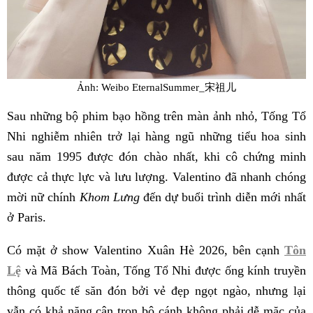
Ảnh: Weibo EternalSummer_宋祖儿
Sau những bộ phim bạo hồng trên màn ảnh nhỏ, Tống Tổ
Nhi nghiễm nhiên trở lại hàng ngũ những tiểu hoa sinh
sau năm 1995 được đón chào nhất, khi cô chứng minh
được cả thực lực và lưu lượng. Valentino đã nhanh chóng
mời nữ chính
Khom Lưng
đến dự buổi trình diễn mới nhất
ở Paris.
Có mặt ở show Valentino Xuân Hè 2026, bên cạnh
Tôn
Lệ
và Mã Bách Toàn, Tống Tổ Nhi được ống kính truyền
thông quốc tế săn đón bởi vẻ đẹp ngọt ngào, nhưng lại
vẫn có khả năng cân trọn bộ cánh không phải dễ mặc của