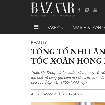
Toggle
FASHION
WATCH & JEWELR
navigation
BEAUTY
TỐNG TỔ NHI LĂ
TÓC XOĂN HONG
Trước khi K-pop có tóc xoăn xù mì, quý cô H
lọn nhỏ vô cùng gợi cảm mà sắc sảo. Bạn nên b
của các thập niên 1980-1990 này?
Author:
Moonie H
.
28-06-2025.