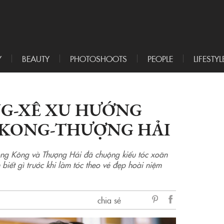
Y
BEAUTY
PHOTOSHOOTS
PEOPLE
LIFESTYL
NG-XÊ XU HƯỚNG
 KONG-THƯỢNG HẢI
ồng Kông và Thượng Hải đã chuộng kiểu tóc xoăn
iết gì trước khi làm tóc theo vẻ đẹp hoài niệm
chia sẻ
sẻ