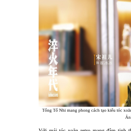
Tống Tổ Nhi mang phong cách tạo kiểu tóc xoăn
Ản
Với mái tóc xoăn retro mang đậm tinh 