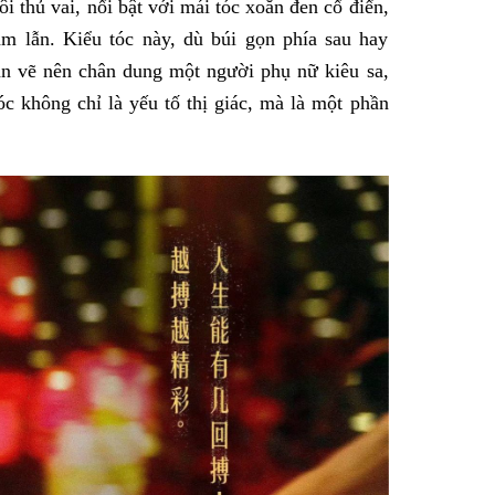
i thủ vai, nổi bật với mái tóc xoăn đen cổ điển,
m lẫn. Kiểu tóc này, dù búi gọn phía sau hay
n vẽ nên chân dung một người phụ nữ kiêu sa,
c không chỉ là yếu tố thị giác, mà là một phần