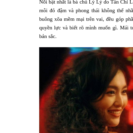
Nổi bật nhất là bà chủ Lý Lý do Tân Chỉ Lô
môi đỏ đậm và phong thái không thể nhầ
buông xõa mềm mại trên vai, đều góp phầ
quyền lực và biết rõ mình muốn gì. Mái tó
bản sắc.