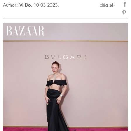
Author:
Vi Do
.
10-03-2023.
chia sẻ
sẻ
Fac