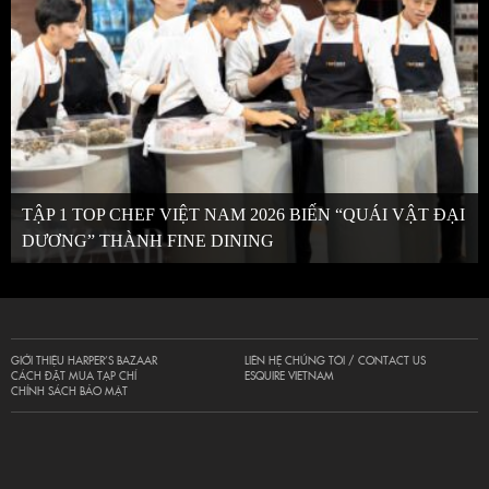
TẬP 1 TOP CHEF VIỆT NAM 2026 BIẾN “QUÁI VẬT ĐẠI
DƯƠNG” THÀNH FINE DINING
GIỚI THIỆU HARPER’S BAZAAR
LIÊN HỆ CHÚNG TÔI / CONTACT US
CÁCH ĐẶT MUA TẠP CHÍ
ESQUIRE VIETNAM
CHÍNH SÁCH BẢO MẬT