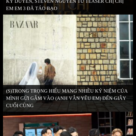
KỲ DUYÊN, STEVEN NGUYỄN TỪ TEASER CHỊ CHỊ
EM EM 3 ĐÃ TÁO BẠO
(S)TRONG TRỌNG HIẾU MANG NHIỀU KỶ NIỆM CỦA
MÌNH GỬI GẮM VÀO (ANH VẪN YÊU EM) ĐẾN GIÂY
CUỐI CÙNG