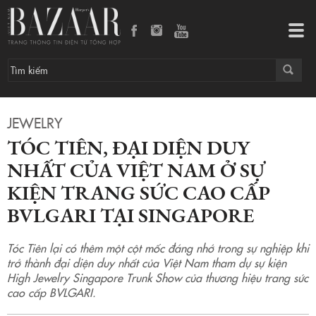
Tóc Tiên, đại diện duy nhất của Việt Nam ở sự kiện trang sức cao cấp BVLGARI tại Singapore
Tog
navi
JEWELRY
TÓC TIÊN, ĐẠI DIỆN DUY
NHẤT CỦA VIỆT NAM Ở SỰ
KIỆN TRANG SỨC CAO CẤP
BVLGARI TẠI SINGAPORE
Tóc Tiên lại có thêm một cột mốc đáng nhớ trong sự nghiệp khi
trở thành đại diện duy nhất của Việt Nam tham dự sự kiện
High Jewelry Singapore Trunk Show của thương hiệu trang sức
cao cấp BVLGARI.