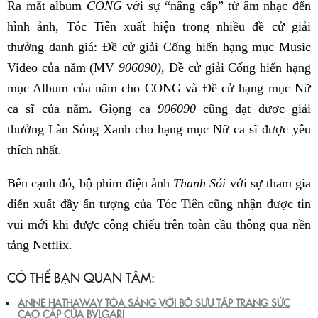
Ra mắt album
CONG
với sự “nâng cấp” từ âm nhạc đến
hình ảnh, Tóc Tiên xuất hiện trong nhiều đề cử giải
thưởng danh giá: Đề cử giải Cống hiến hạng mục Music
Video của năm (MV
906090)
, Đề cử giải Cống hiến hạng
mục Album của năm cho CONG và Đề cử hạng mục Nữ
ca sĩ của năm. Giọng ca
906090
cũng đạt được giải
thưởng Làn Sóng Xanh cho hạng mục Nữ ca sĩ được yêu
thích nhất.
Bên cạnh đó, bộ phim điện ảnh
Thanh Sói
với sự tham gia
diễn xuất đầy ấn tượng của Tóc Tiên cũng nhận được tin
vui mới khi được công chiếu trên toàn cầu thông qua nền
tảng Netflix.
CÓ THỂ BẠN QUAN TÂM:
ANNE HATHAWAY TỎA SÁNG VỚI BỘ SƯU TẬP TRANG SỨC
CAO CẤP CỦA BVLGARI