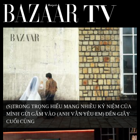
(S)TRONG TRỌNG HIẾU MANG NHIỀU KỶ NIỆM CỦA
MÌNH GỬI GẮM VÀO (ANH VẪN YÊU EM) ĐẾN GIÂY
CUỐI CÙNG