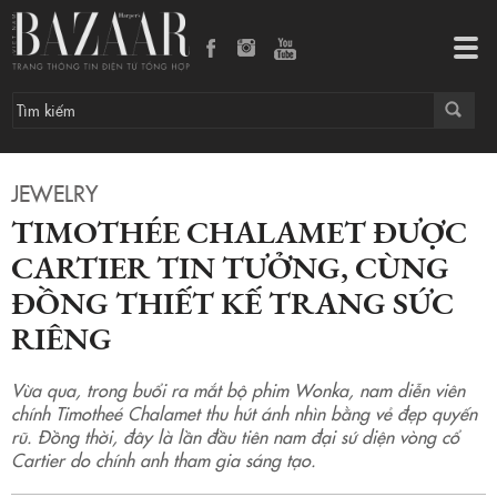
Timothée Chalamet được Cartier tin tưởng, cùng đồng thiết kế trang sức riêng
Tog
navi
JEWELRY
TIMOTHÉE CHALAMET ĐƯỢC
CARTIER TIN TƯỞNG, CÙNG
ĐỒNG THIẾT KẾ TRANG SỨC
RIÊNG
Vừa qua, trong buổi ra mắt bộ phim Wonka, nam diễn viên
chính Timotheé Chalamet thu hút ánh nhìn bằng vẻ đẹp quyến
rũ. Đồng thời, đây là lần đầu tiên nam đại sứ diện vòng cổ
Cartier do chính anh tham gia sáng tạo.