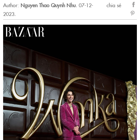
Author:
Nguyen Thao Quynh Nhu
.
07-12-
chia sẻ
2023.
sẻ
Fac