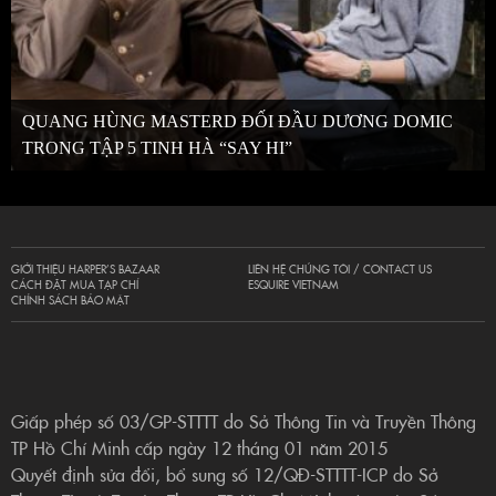
QUANG HÙNG MASTERD ĐỐI ĐẦU DƯƠNG DOMIC
TRONG TẬP 5 TINH HÀ “SAY HI”
GIỚI THIỆU HARPER’S BAZAAR
LIÊN HỆ CHÚNG TÔI / CONTACT US
CÁCH ĐẶT MUA TẠP CHÍ
ESQUIRE VIETNAM
CHÍNH SÁCH BẢO MẬT
Giấp phép số 03/GP-STTTT do Sở Thông Tin và Truyền Thông
TP Hồ Chí Minh cấp ngày 12 tháng 01 năm 2015
Quyết định sửa đổi, bổ sung số 12/QĐ-STTTT-ICP do Sở