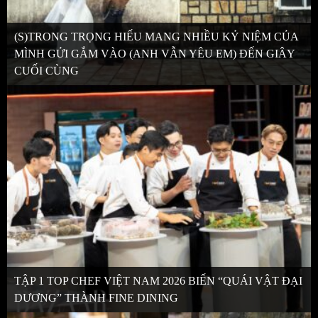
(S)TRONG TRỌNG HIẾU MANG NHIỀU KỶ NIỆM CỦA
MÌNH GỬI GẮM VÀO (ANH VẪN YÊU EM) ĐẾN GIÂY
CUỐI CÙNG
TẬP 1 TOP CHEF VIỆT NAM 2026 BIẾN “QUÁI VẬT ĐẠI
DƯƠNG” THÀNH FINE DINING