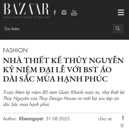
Nhà thiết kế Thủy Nguyễn kỷ niệm đại lễ với BST áo dài Sắc mùa hạnh phúc
Tog
navi
FASHION
NHÀ THIẾT KẾ THỦY NGUYỄN
KỶ NIỆM ĐẠI LỄ VỚI BST ÁO
DÀI SẮC MÙA HẠNH PHÚC
Trước thềm kỷ niệm 80 năm Quốc Khánh nước ta, nhà thiết kế
Thủy Nguyễn của Thuy Design House ra mắt bộ sưu tập áo
dài Sắc mùa hạnh phúc
Author:
Khieunguyet
.
31-08-2025.
chia sẻ
sẻ