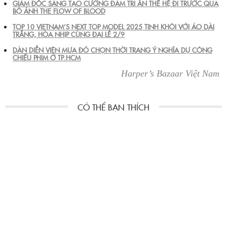
GIÁM ĐỐC SÁNG TẠO CƯỜNG ĐÀM TRI ÂN THẾ HỆ ĐI TRƯỚC QUA
BỘ ẢNH THE FLOW OF BLOOD
TOP 10 VIETNAM’S NEXT TOP MODEL 2025 TINH KHÔI VỚI ÁO DÀI
TRẮNG, HÒA NHỊP CÙNG ĐẠI LỄ 2/9
DÀN DIỄN VIÊN MƯA ĐỎ CHỌN THỜI TRANG Ý NGHĨA DỰ CÔNG
CHIẾU PHIM Ở TP.HCM
Harper’s Bazaar Việt Nam