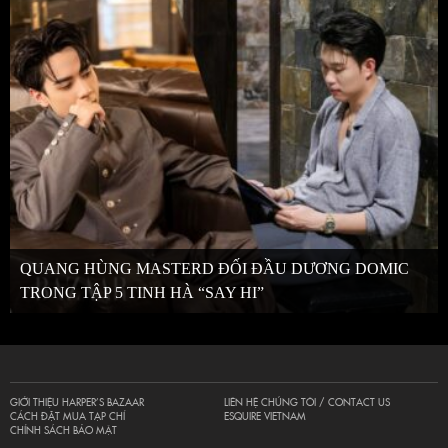
QUANG HÙNG MASTERD ĐỐI ĐẦU DƯƠNG DOMIC
TRONG TẬP 5 TINH HÀ “SAY HI”
GIỚI THIỆU HARPER’S BAZAAR
LIÊN HỆ CHÚNG TÔI / CONTACT US
CÁCH ĐẶT MUA TẠP CHÍ
ESQUIRE VIETNAM
CHÍNH SÁCH BẢO MẬT