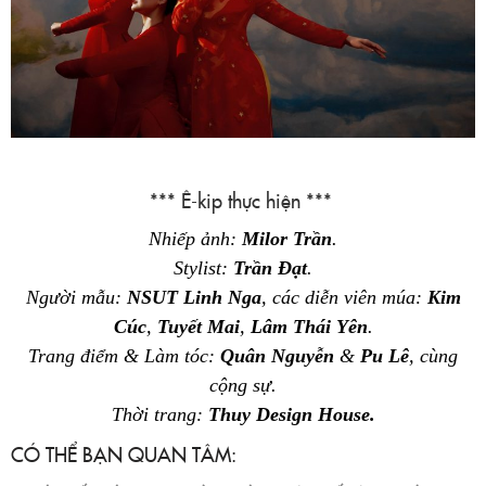
*** Ê-kip thực hiện ***
Nhiếp ảnh:
Milor Trần
.
Stylist:
Trần Đạt
.
Người mẫu:
NSUT Linh Nga
, các
diễn viên
múa
:
Kim
Cúc
,
Tuyết Mai
,
Lâm Thái Yên
.
Trang điểm & Làm tóc:
Quân N
guyễn
&
Pu Lê
, cùng
cộng sự.
Thời trang
:
Thuy Design House.
CÓ THỂ BẠN QUAN TÂM: