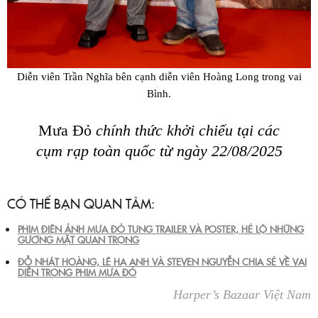
Diễn viên Trần Nghĩa bên cạnh diễn viên Hoàng Long trong vai
Bình.
Mưa Đỏ
chính thức khởi chiếu tại các
cụm rạp toàn quốc từ ngày 22/08/2025
CÓ THỂ BẠN QUAN TÂM:
PHIM ĐIỆN ẢNH MƯA ĐỎ TUNG TRAILER VÀ POSTER, HÉ LỘ NHỮNG
GƯƠNG MẶT QUAN TRỌNG
ĐỖ NHẬT HOÀNG, LÊ HẠ ANH VÀ STEVEN NGUYỄN CHIA SẺ VỀ VAI
DIỄN TRONG PHIM MƯA ĐỎ
Harper’s Bazaar Việt Nam