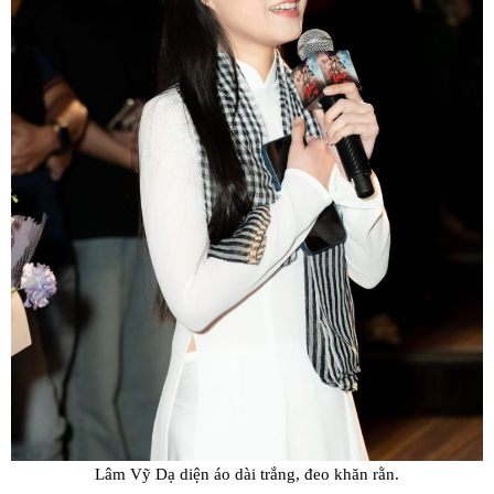
Lâm Vỹ Dạ diện áo dài trắng, đeo khăn rằn.