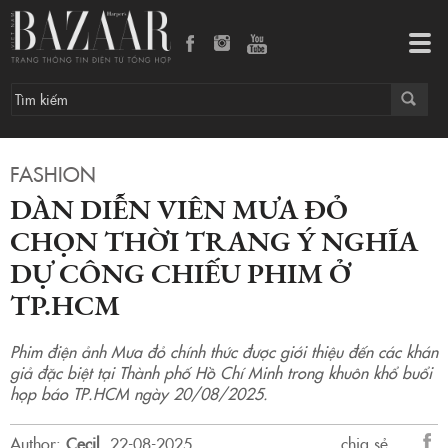
Dàn diễn viên Mưa Đỏ chọn thời trang ý nghĩa dự công chiếu phim ở TP.HCM
Tog
navi
FASHION
DÀN DIỄN VIÊN MƯA ĐỎ
CHỌN THỜI TRANG Ý NGHĨA
DỰ CÔNG CHIẾU PHIM Ở
TP.HCM
Phim điện ảnh Mưa đỏ chính thức được giới thiệu đến các khán
giả đặc biệt tại Thành phố Hồ Chí Minh trong khuôn khổ buổi
họp báo TP.HCM ngày 20/08/2025.
Author:
Cecil
.
22-08-2025.
chia sẻ