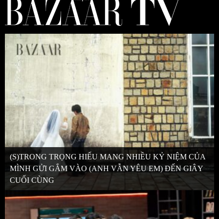
(S)TRONG TRỌNG HIẾU MANG NHIỀU KỶ NIỆM CỦA
MÌNH GỬI GẮM VÀO (ANH VẪN YÊU EM) ĐẾN GIÂY
CUỐI CÙNG