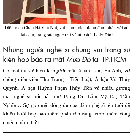
Diễn viên Châu Hà Yến Nhi, vai thành viên đoàn đàm phán với áo
dài cam, trang sức ngọc trai và túi xách Lady Dior.
Những người nghệ sĩ chung vui trong sự
kiện họp báo ra mắt
Mưa Đỏ
tại TP.HCM
Có mặt tại sự kiện là người mẫu Xuân Lan, Hà Anh, vợ
chồng diễn viên Thu Trang – Tiến Luật, Á hậu Vũ Thúy
Quỳnh, Á hậu Huỳnh Phạm Thủy Tiên và nhiều gương
mặt nghệ sĩ nổi bật như Băng Di, Lâm Vỹ Dạ, Trần
Nghĩa… Sự góp mặt đông đủ của dàn nghệ sĩ tên tuổi đã
khiến buổi họp báo thêm phần rộn ràng trước thềm công
chiếu chính thức.