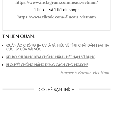
https://www.instagram.com/neau.vietnam/
TikTok và TikTok shop:
https://www.tiktok.com/@neau_vietnam
TIN LIÊN QUAN:
QUẦN ÁO CHỐNG TIA UV LÀ GÌ: HIỂU VỀ TÍNH CHẤT ĐÁNH BẬT TIA
CỰC TÍM CỦA VẢI VÓC
RỦI RO KHI DÙNG KEM CHỐNG NẮNG HẾT HẠN SỬ DỤNG
BÍ QUYẾT CHỐNG NẮNG ĐÚNG CÁCH CHO NGÀY HÈ
Harper’s Bazaar Việt Nam