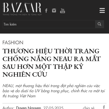
Thương hiệu thời trang chống nắng Neau ra mắt sau hơn một thập kỷ nghiên cứu
Tog
navi
FASHION
THƯƠNG HIỆU THỜI TRANG
CHỐNG NẮNG NEAU RA MẮT
SAU HƠN MỘT THẬP KỶ
NGHIÊN CỨU
NEAU, một thương hiệu thời trang đột phá nghiên cứu việc
bảo vệ da dưới tia UV bằng trang phục, chính thức ra mắt tại
thị trường Việt Nam
Author:
Duyen Nguyen
.
27-05-2025.
chia sẻ