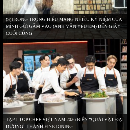
(S)TRONG TRỌNG HIẾU MANG NHIỀU KỶ NIỆM CỦA
MÌNH GỬI GẮM VÀO (ANH VẪN YÊU EM) ĐẾN GIÂY
CUỐI CÙNG
TẬP 1 TOP CHEF VIỆT NAM 2026 BIẾN “QUÁI VẬT ĐẠI
DƯƠNG” THÀNH FINE DINING