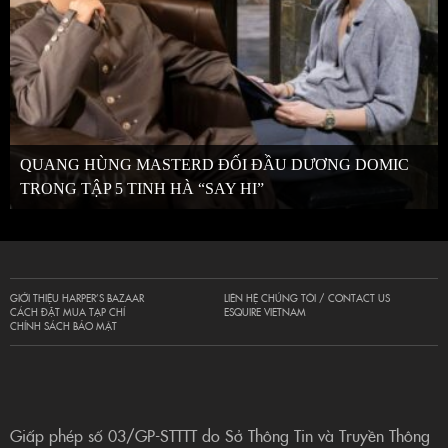
QUANG HÙNG MASTERD ĐỐI ĐẦU DƯƠNG DOMIC
TRONG TẬP 5 TINH HÀ “SAY HI”
GIỚI THIỆU HARPER’S BAZAAR
LIÊN HỆ CHÚNG TÔI / CONTACT US
CÁCH ĐẶT MUA TẠP CHÍ
ESQUIRE VIETNAM
CHÍNH SÁCH BẢO MẬT
Giấp phép số 03/GP-STTTT do Sở Thông Tin và Truyền Thông