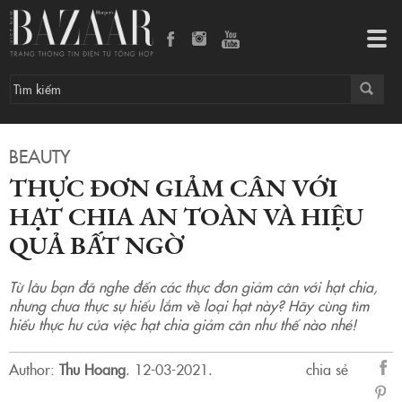
Thực đơn giảm cân với hạt chia an toàn và hiệu quả bất ngờ
Tog
navi
BEAUTY
THỰC ĐƠN GIẢM CÂN VỚI
HẠT CHIA AN TOÀN VÀ HIỆU
QUẢ BẤT NGỜ
Từ lâu bạn đã nghe đến các thực đơn giảm cân với hạt chia,
nhưng chưa thực sự hiểu lắm về loại hạt này? Hãy cùng tìm
hiểu thực hư của việc hạt chia giảm cân như thế nào nhé!
Author:
Thu Hoang
.
12-03-2021.
chia sẻ
sẻ