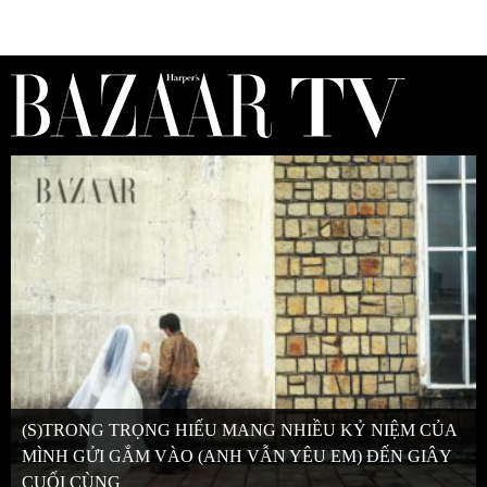
(S)TRONG TRỌNG HIẾU MANG NHIỀU KỶ NIỆM CỦA
MÌNH GỬI GẮM VÀO (ANH VẪN YÊU EM) ĐẾN GIÂY
CUỐI CÙNG