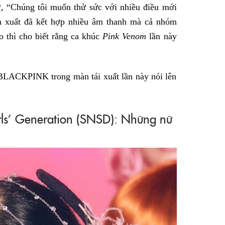
P
, “Chúng tôi muốn thử sức với nhiều điều mới
ản xuất đã kết hợp nhiều âm thanh mà cả nhóm
o thì cho biết rằng ca khúc
Pink Venom
lần này
BLACKPINK trong màn tái xuất lần này nói lên
rls’ Generation (SNSD): Những nữ