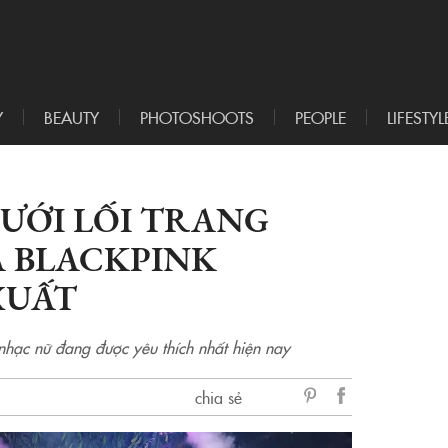
Y
BEAUTY
PHOTOSHOOTS
PEOPLE
LIFESTYL
ƯỚI LỐI TRANG
À BLACKPINK
XUẤT
hạc nữ đang được yêu thích nhất hiện nay
chia sẻ
sẻ