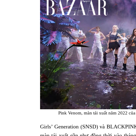
Pink Venom, màn tái xuất năm 2022 c
Girls’ Generation (SNSD) và BLACKPINK
màn tái xuất gần như đồng thời vào thán