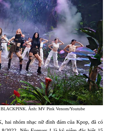
Facebook
ủa BLACKPINK. Ảnh: MV Pink Venom/Youtube
, hai nhóm nhạc nữ đình đám của Kpop, đã có
g 8/2022. Nếu
Forever 1
là kỷ niệm đặc biệt 15