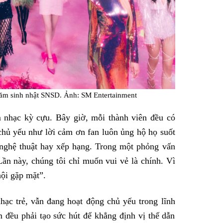
ăm sinh nhật SNSD. Ảnh: SM Entertainment
 nhạc kỳ cựu. Bây giờ, mỗi thành viên đều có
 chủ yếu như lời cảm ơn fan luôn ủng hộ họ suốt
 nghệ thuật hay xếp hạng. Trong một phỏng vấn
Lần này, chúng tôi chỉ muốn vui vẻ là chính. Vì
hội gặp mặt”.
 trẻ, vẫn đang hoạt động chủ yếu trong lĩnh
đều phải tạo sức hút để khẳng định vị thế dẫn