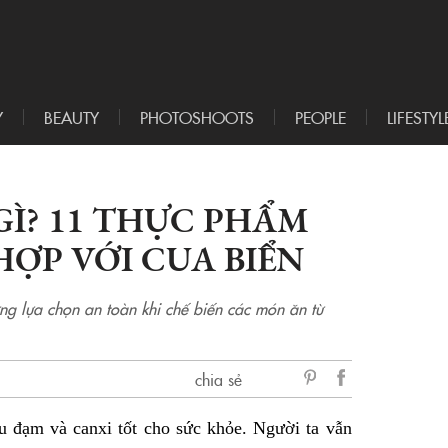
Y
BEAUTY
PHOTOSHOOTS
PEOPLE
LIFESTYL
GÌ? 11 THỰC PHẨM
ỢP VỚI CUA BIỂN
hững lựa chọn an toàn khi chế biến các món ăn từ
chia sẻ
sẻ
u đạm và canxi tốt cho sức khỏe. Người ta vẫn
Facebook