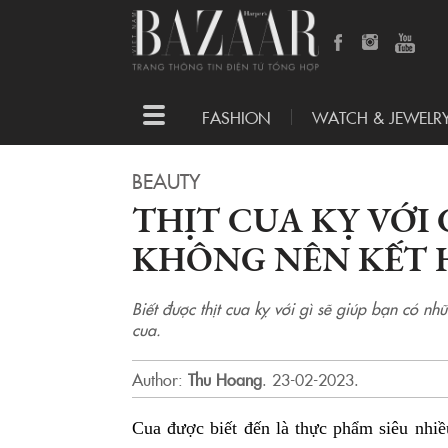
Toggle
FASHION
WATCH & JEWELR
navigation
BEAUTY
THỊT CUA KỴ VỚI 
KHÔNG NÊN KẾT H
Biết được thịt cua kỵ với gì sẽ giúp bạn có n
cua.
Author:
Thu Hoang
.
23-02-2023.
Cua được biết đến là thực phẩm siêu nhiề