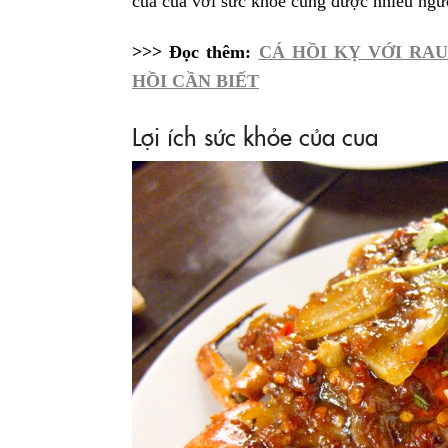
của cua với sức khỏe cũng được nhiều ngư
>>> Đọc thêm:
CÁ HỒI KỴ VỚI RAU
HỒI CẦN BIẾT
Lợi ích sức khỏe của cua