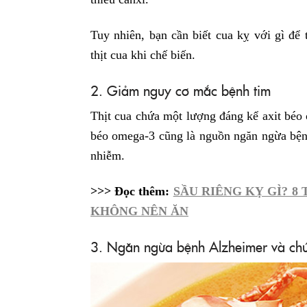
Tuy nhiên, bạn cần biết cua kỵ với gì để 
thịt cua khi chế biến.
2. Giảm nguy cơ mắc bệnh tim
Thịt cua chứa một lượng đáng kể axit béo
béo omega-3 cũng là nguồn ngăn ngừa bện
nhiễm.
>>> Đọc thêm:
SẦU RIÊNG KỴ GÌ? 8
KHÔNG NÊN ĂN
3. Ngăn ngừa bệnh Alzheimer và chứ