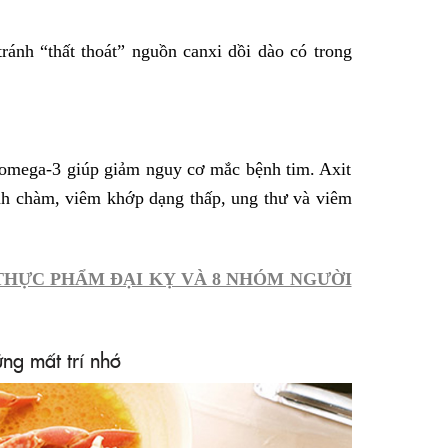
tránh “thất thoát” nguồn canxi dồi dào có trong
 omega-3 giúp giảm nguy cơ mắc bệnh tim. Axit
h chàm, viêm khớp dạng thấp, ung thư và viêm
 THỰC PHẨM ĐẠI KỴ VÀ 8 NHÓM NGƯỜI
ng mất trí nhớ