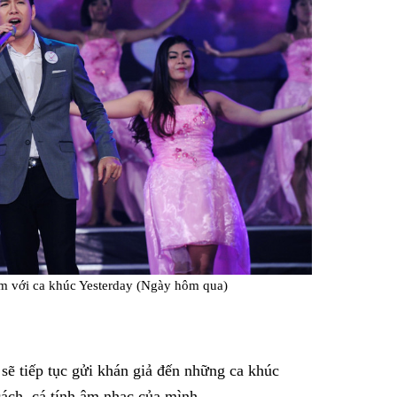
m với ca khúc
Yesterday (Ngày hôm qua)
sẽ tiếp tục gửi khán giả đến những ca khúc
cách, cá tính âm nhạc của mình.