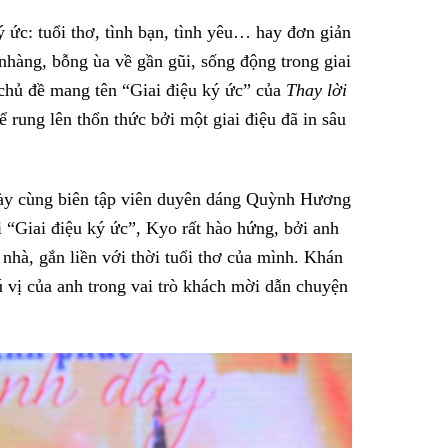
ức: tuổi thơ, tình bạn, tình yêu… hay đơn giản
hàng, bỗng ùa về gần gũi, sống động trong giai
 chủ đề mang tên “Giai điệu ký ức” của
Thay lời
 rung lên thổn thức bởi một giai điệu đã in sâu
ày cùng biên tập viên duyên dáng Quỳnh Hương
“Giai điệu ký ức”, Kyo rất hào hứng, bởi anh
hà, gắn liền với thời tuổi thơ của mình. Khán
ú vị của anh trong vai trò khách mời dẫn chuyện