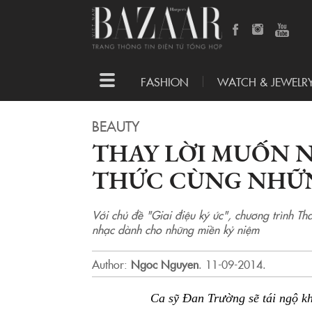
Toggle
FASHION
WATCH & JEWELR
navigation
BEAUTY
THAY LỜI MUỐN N
THỨC CÙNG NHỮNG
Với chủ đề "Giai điệu ký ức", chương trình T
nhạc dành cho những miền kỷ niệm
Author:
Ngoc Nguyen
.
11-09-2014.
Ca sỹ Đan Trường sẽ tái ngộ kh