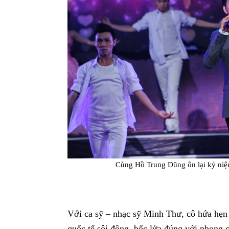
Cùng Hồ Trung Dũng ôn lại kỷ niệ
Với ca sỹ – nhạc sỹ Minh Thư, cô hứa hẹn 
quốc tế sôi động, bốc lửa đúng với phong 