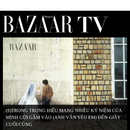
(S)TRONG TRỌNG HIẾU MANG NHIỀU KỶ NIỆM CỦA
MÌNH GỬI GẮM VÀO (ANH VẪN YÊU EM) ĐẾN GIÂY
CUỐI CÙNG