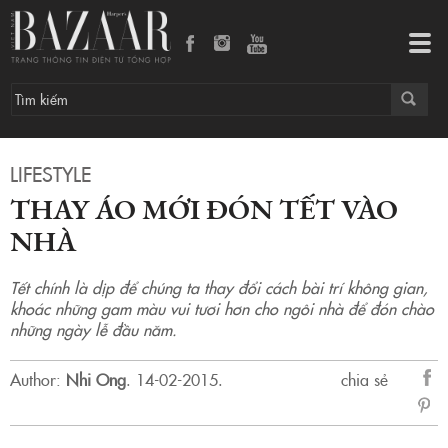
Thay áo mới đón Tết vào nhà
Tog
navi
LIFESTYLE
THAY ÁO MỚI ĐÓN TẾT VÀO
NHÀ
Tết chính là dịp để chúng ta thay đổi cách bài trí không gian,
khoác những gam màu vui tươi hơn cho ngôi nhà để đón chào
những ngày lễ đầu năm.
Author:
Nhi Ong
.
14-02-2015.
chia sẻ
sẻ
Fac