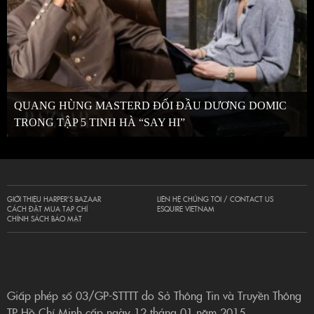
QUANG HÙNG MASTERD ĐỐI ĐẦU DƯƠNG DOMIC
TRONG TẬP 5 TINH HÀ “SAY HI”
GIỚI THIỆU HARPER’S BAZAAR
LIÊN HỆ CHÚNG TÔI / CONTACT US
CÁCH ĐẶT MUA TẠP CHÍ
ESQUIRE VIETNAM
CHÍNH SÁCH BẢO MẬT
Giấp phép số 03/GP-STTTT do Sở Thông Tin và Truyền Thông
TP Hồ Chí Minh cấp ngày 12 tháng 01 năm 2015