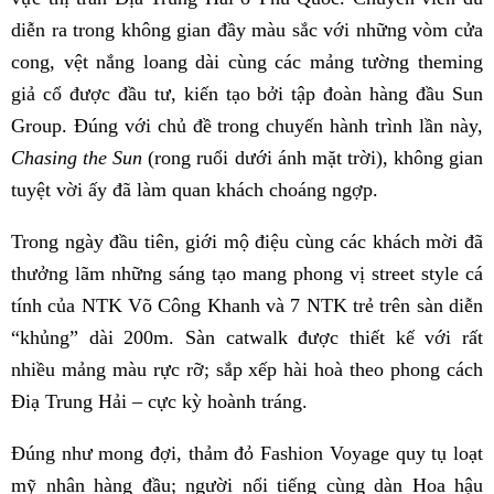
diễn ra trong không gian đầy màu sắc với những vòm cửa
cong, vệt nắng loang dài cùng các mảng tường theming
giả cổ được đầu tư, kiến tạo bởi tập đoàn hàng đầu Sun
Group. Đúng với chủ đề trong chuyến hành trình lần này,
Chasing the Sun
(rong ruổi dưới ánh mặt trời), không gian
tuyệt vời ấy đã làm quan khách choáng ngợp.
Trong ngày đầu tiên, giới mộ điệu cùng các khách mời đã
thưởng lãm những sáng tạo mang phong vị street style cá
tính của NTK Võ Công Khanh và 7 NTK trẻ trên sàn diễn
“khủng” dài 200m. Sàn catwalk được thiết kế với rất
nhiều mảng màu rực rỡ; sắp xếp hài hoà theo phong cách
Điạ Trung Hải – cực kỳ hoành tráng.
Đúng như mong đợi, thảm đỏ Fashion Voyage quy tụ loạt
mỹ nhân hàng đầu; người nổi tiếng cùng dàn Hoa hậu