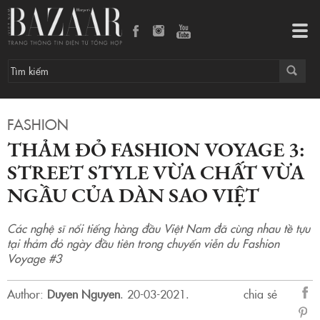
Thảm đỏ Fashion Voyage 3: Street style vừa chất vừa ngầu của dàn sao Việt
Tog
navi
FASHION
THẢM ĐỎ FASHION VOYAGE 3:
STREET STYLE VỪA CHẤT VỪA
NGẦU CỦA DÀN SAO VIỆT
Các nghệ sĩ nổi tiếng hàng đầu Việt Nam đã cùng nhau tề tựu
tại thảm đỏ ngày đầu tiên trong chuyến viễn du Fashion
Voyage #3
Author:
Duyen Nguyen
.
20-03-2021.
chia sẻ
sẻ