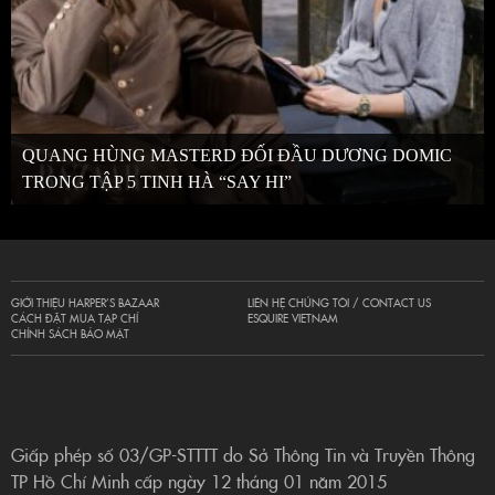
QUANG HÙNG MASTERD ĐỐI ĐẦU DƯƠNG DOMIC
TRONG TẬP 5 TINH HÀ “SAY HI”
GIỚI THIỆU HARPER’S BAZAAR
LIÊN HỆ CHÚNG TÔI / CONTACT US
CÁCH ĐẶT MUA TẠP CHÍ
ESQUIRE VIETNAM
CHÍNH SÁCH BẢO MẬT
Giấp phép số 03/GP-STTTT do Sở Thông Tin và Truyền Thông
TP Hồ Chí Minh cấp ngày 12 tháng 01 năm 2015