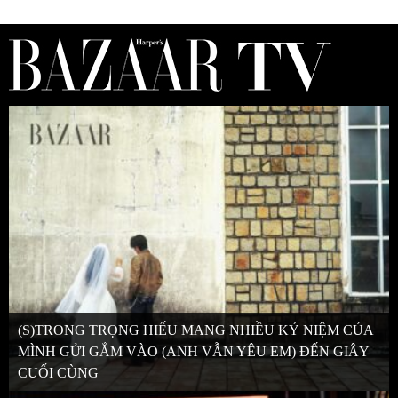
(S)TRONG TRỌNG HIẾU MANG NHIỀU KỶ NIỆM CỦA
MÌNH GỬI GẮM VÀO (ANH VẪN YÊU EM) ĐẾN GIÂY
CUỐI CÙNG