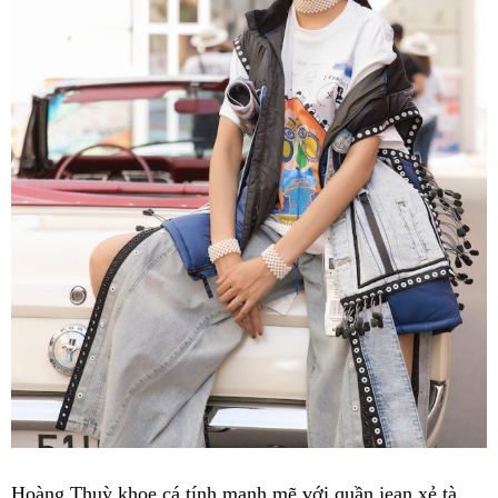
Hoàng Thuỳ khoe cá tính mạnh mẽ với quần jean xẻ tà