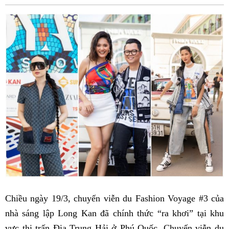
Fac
Chiều ngày 19/3, chuyến viễn du Fashion Voyage #3 của
nhà sáng lập Long Kan đã chính thức “ra khơi” tại khu
vực thị trấn Địa Trung Hải ở Phú Quốc. Chuyến viễn du