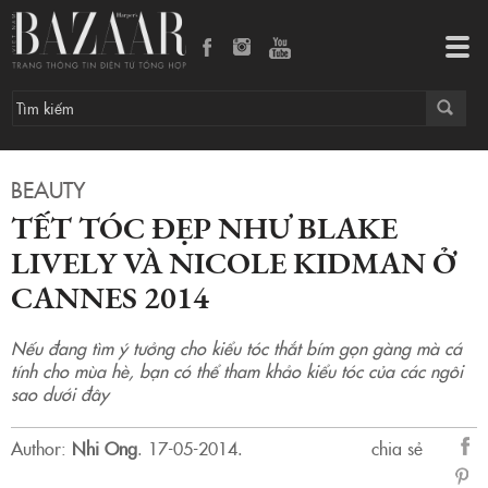
Tết tóc đẹp như Blake Lively và Nicole Kidman ở Cannes 2014
Tog
navi
BEAUTY
TẾT TÓC ĐẸP NHƯ BLAKE
LIVELY VÀ NICOLE KIDMAN Ở
CANNES 2014
Nếu đang tìm ý tưởng cho kiểu tóc thắt bím gọn gàng mà cá
tính cho mùa hè, bạn có thể tham khảo kiểu tóc của các ngôi
sao dưới đây
Author:
Nhi Ong
.
17-05-2014.
chia sẻ
sẻ