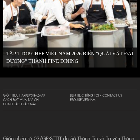
TẬP 1 TOP CHEF VIỆT NAM 2026 BIẾN “QUÁI VẬT ĐẠI
DƯƠNG” THÀNH FINE DINING
GIỚI THIỆU HARPER’S BAZAAR
LIÊN HỆ CHÚNG TÔI / CONTACT US
CÁCH ĐẶT MUA TẠP CHÍ
ESQUIRE VIETNAM
CHÍNH SÁCH BẢO MẬT
Giấp phép số 03/GP-STTTT do Sở Thông Tin và Truyền Thông