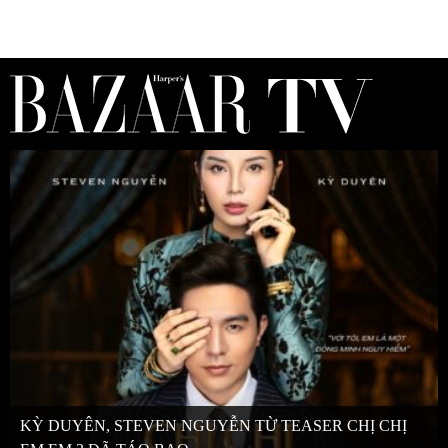
KỲ DUYÊN, STEVEN NGUYỄN TỪ TEASER CHỊ CHỊ