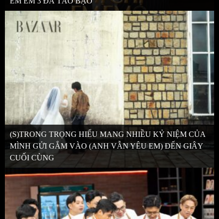
EM EM 3 ĐÃ TÁO BẠO
(S)TRONG TRỌNG HIẾU MANG NHIỀU KỶ NIỆM CỦA
MÌNH GỬI GẮM VÀO (ANH VẪN YÊU EM) ĐẾN GIÂY
CUỐI CÙNG