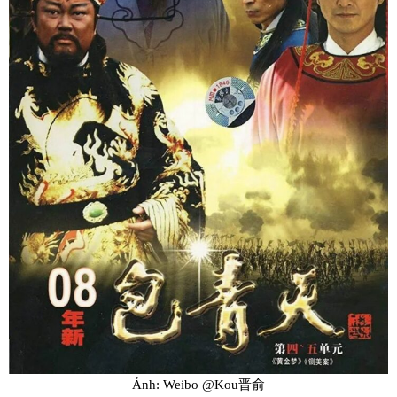
Ảnh: Weibo @Kou晋俞