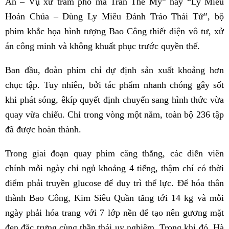
Án – Vụ xử trảm phò mã Trần Thế Mỹ” hay “Ly Miêu
Hoán Chúa – Dùng Ly Miêu Đánh Tráo Thái Tử”, bộ
phim khắc họa hình tượng Bao Công thiết diện vô tư, xử
án công minh và không khuất phục trước quyền thế.
Ban đầu, đoàn phim chỉ dự định sản xuất khoảng hơn
chục tập. Tuy nhiên, bởi tác phẩm nhanh chóng gây sốt
khi phát sóng, êkíp quyết định chuyển sang hình thức vừa
quay vừa chiếu. Chỉ trong vòng một năm, toàn bộ 236 tập
đã được hoàn thành.
Trong giai đoạn quay phim căng thẳng, các diễn viên
chính mỗi ngày chỉ ngủ khoảng 4 tiếng, thậm chí có thời
điểm phải truyền glucose để duy trì thể lực. Để hóa thân
thành Bao Công, Kim Siêu Quần tăng tới 14 kg và mỗi
ngày phải hóa trang với 7 lớp nền để tạo nên gương mặt
đen đặc trưng cùng thần thái uy nghiêm. Trong khi đó, Hà