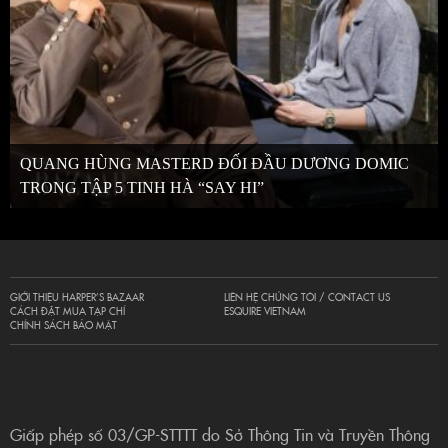
QUANG HÙNG MASTERD ĐỐI ĐẦU DƯƠNG DOMIC
TRONG TẬP 5 TINH HÀ “SAY HI”
GIỚI THIỆU HARPER’S BAZAAR
LIÊN HỆ CHÚNG TÔI / CONTACT US
CÁCH ĐẶT MUA TẠP CHÍ
ESQUIRE VIETNAM
CHÍNH SÁCH BẢO MẬT
Giấp phép số 03/GP-STTTT do Sở Thông Tin và Truyền Thông