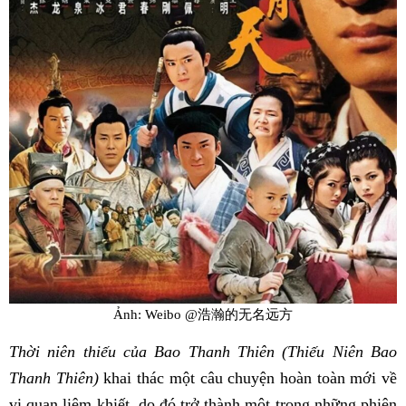
Ảnh: Weibo @浩瀚的无名远方
Thời niên thiếu của Bao Thanh Thiên (Thiếu Niên Bao
Thanh Thiên)
khai thác một câu chuyện hoàn toàn mới về
vị quan liêm khiết, do đó trở thành một trong những phiên