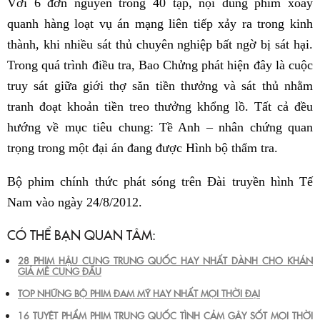
Với 6 đơn nguyên trong 40 tập, nội dung phim xoay
quanh hàng loạt vụ án mạng liên tiếp xảy ra trong kinh
thành, khi nhiều sát thủ chuyên nghiệp bất ngờ bị sát hại.
Trong quá trình điều tra, Bao Chửng phát hiện đây là cuộc
truy sát giữa giới thợ săn tiền thưởng và sát thủ nhằm
tranh đoạt khoản tiền treo thưởng khổng lồ. Tất cả đều
hướng về mục tiêu chung: Tề Anh – nhân chứng quan
trọng trong một đại án đang được Hình bộ thẩm tra.
Bộ phim chính thức phát sóng trên Đài truyền hình Tế
Nam vào ngày 24/8/2012.
CÓ THỂ BẠN QUAN TÂM:
28 PHIM HẬU CUNG TRUNG QUỐC HAY NHẤT DÀNH CHO KHÁN
GIẢ MÊ CUNG ĐẤU
TOP NHỮNG BỘ PHIM ĐAM MỸ HAY NHẤT MỌI THỜI ĐẠI
16 TUYỆT PHẨM PHIM TRUNG QUỐC TÌNH CẢM GÂY SỐT MỌI THỜI