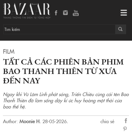
Tất cả các phiên bản phim Bao Thanh Thiên từ xưa đến nay
Tog
navi
FILM
TẤT CẢ CÁC PHIÊN BẢN PHIM
BAO THANH THIÊN TỪ XƯA
ĐẾN NAY
Ngay khi Vũ Lâm Linh phát sóng, Triển Chiêu cùng cái tên Bao
Thanh Thiên đã làm sống dậy kí ức huy hoàng một thời của
bao thế hệ.
Author:
Moonie H
.
28-05-2026.
chia sẻ
sẻ