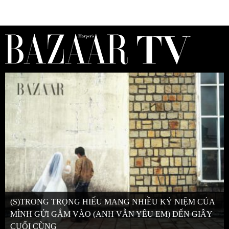
(S)TRONG TRỌNG HIẾU MANG NHIỀU KỶ NIỆM CỦA
MÌNH GỬI GẮM VÀO (ANH VẪN YÊU EM) ĐẾN GIÂY
CUỐI CÙNG