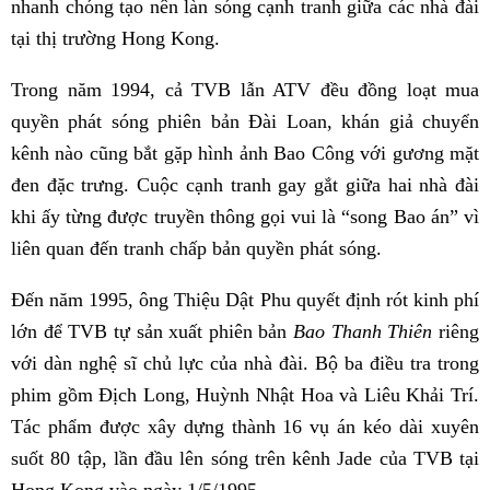
nhanh chóng tạo nên làn sóng cạnh tranh giữa các nhà đài
tại thị trường Hong Kong.
Trong năm 1994, cả TVB lẫn ATV đều đồng loạt mua
quyền phát sóng phiên bản Đài Loan, khán giả chuyển
kênh nào cũng bắt gặp hình ảnh Bao Công với gương mặt
đen đặc trưng. Cuộc cạnh tranh gay gắt giữa hai nhà đài
khi ấy từng được truyền thông gọi vui là “song Bao án” vì
liên quan đến tranh chấp bản quyền phát sóng.
Đến năm 1995, ông Thiệu Dật Phu quyết định rót kinh phí
lớn để TVB tự sản xuất phiên bản
Bao Thanh Thiên
riêng
với dàn nghệ sĩ chủ lực của nhà đài. Bộ ba điều tra trong
phim gồm Địch Long, Huỳnh Nhật Hoa và Liêu Khải Trí.
Tác phẩm được xây dựng thành 16 vụ án kéo dài xuyên
suốt 80 tập, lần đầu lên sóng trên kênh Jade của TVB tại