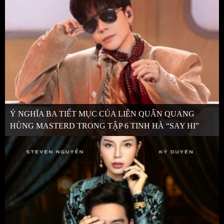
Ý NGHĨA BA TIẾT MỤC CỦA LIÊN QUÂN QUANG
HÙNG MASTERD TRONG TẬP 6 TINH HÀ “SAY HI”