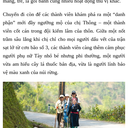
măng, tre, lá gói bánh cùng
nhiều hoạt động thú vị khác.
Chuyến đi còn để các thành viên khám phá ra một “danh
phận” mới đầy ngưỡng mộ của chị Thông – một thành
viên cốt cán trong đội kiểm lâm của thôn. Giữa một nốt
trầm sâu lắng khi chị chỉ cho mọi người dấu vết của trận
sạt lở từ cơn bão số 3, các thành viên càng thêm cảm phục
người phụ nữ Tày nhỏ bé nhưng phi thường, một người
vừa am hiểu cây lá thuốc bản địa, vừa là người lính bảo
vệ màu xanh của núi rừng.