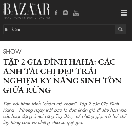
Tập 2 Gia Đình Haha: Các anh tài chị đẹp trải nghiệm kỹ năng sinh tồn giữa rừng
Tog
navi
SHOW
TẬP 2 GIA ĐÌNH HAHA: CÁC
ANH TÀI CHỊ ĐẸP TRẢI
NGHIỆM KỸ NĂNG SINH TỒN
GIỮA RỪNG
Tiếp nối hành trình “chậm mà chạm”, Tập 2 của Gia Đình
Haha – Những ngày trời bao la đưa khán giả đi sâu hơn vào
các hoạt động ở núi rừng Tây Bắc, nơi những giọt mồ hôi đổi
lấy tiếng cười và những chia sẻ quý giá.