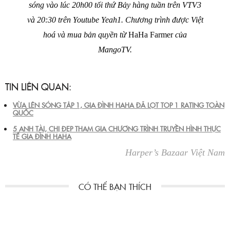
sóng vào lúc 20h00 tối thứ Bảy hàng tuần
trên VTV3
và
20:30
trên Youtube Yeah1. Chương trình được Việt
hoá và mua bản quyền từ
HaHa Farmer
của
MangoTV.
TIN LIÊN QUAN:
VỪA LÊN SÓNG TẬP 1, GIA ĐÌNH HAHA ĐÃ LỌT TOP 1 RATING TOÀN
QUỐC
5 ANH TÀI, CHỊ ĐẸP THAM GIA CHƯƠNG TRÌNH TRUYỀN HÌNH THỰC
TẾ GIA ĐÌNH HAHA
Harper’s Bazaar Việt Nam