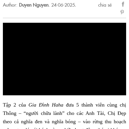
Author:
Duyen Nguyen
.
24-06-2025.
chia sẻ
sẻ
Fac
Tập 2 của
Gia Đình Haha
đưa 5 thành viên cùng chị
Thông – “người chữa lành” cho các Anh Tài, Chị Đẹp
theo cả nghĩa đen và nghĩa bóng – vào rừng
thu hoạch