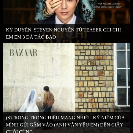
KỲ DUYÊN, STEVEN NGUYỄN TỪ TEASER CHỊ CHỊ
EM EM 3 ĐÃ TÁO BẠO
(S)TRONG TRỌNG HIẾU MANG NHIỀU KỶ NIỆM CỦA
MÌNH GỬI GẮM VÀO (ANH VẪN YÊU EM) ĐẾN GIÂY
CUỐI CÙNG