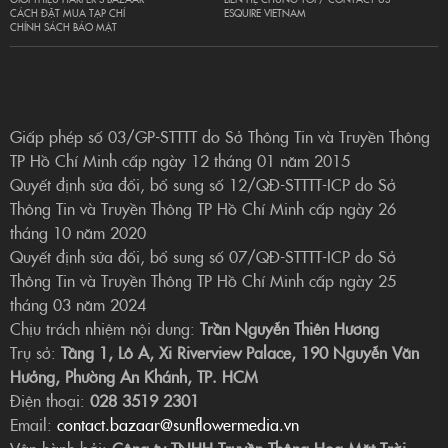
CÁCH ĐẶT MUA TẠP CHÍ
ESQUIRE VIETNAM
CHÍNH SÁCH BẢO MẬT
Giấp phép số 03/GP-STTTT do Sở Thông Tin và Truyền Thông
TP Hồ Chí Minh cấp ngày 12 tháng 01 năm 2015
Quyết định sửa đổi, bổ sung số 12/QĐ-STTTT-ICP do Sở
Thông Tin và Truyền Thông TP Hồ Chí Minh cấp ngày 26
tháng 10 năm 2020
Quyết định sửa đổi, bổ sung số 07/QĐ-STTTT-ICP do Sở
Thông Tin và Truyền Thông TP Hồ Chí Minh cấp ngày 25
tháng 03 năm 2024
Chịu trách nhiệm nội dung:
Trần Nguyễn Thiên Hương
Trụ sở:
Tầng 1, Lô A, Xi Riverview Palace, 190 Nguyễn Văn
Hưởng, Phường An Khánh, TP. HCM
Điện thoại:
028 3519 2301
Email:
contact.bazaar@sunflowermedia.vn
Vận hành bởi:
Công ty TNHH Truyền Thông Hoa Mặt Trời.