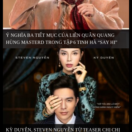
Ý NGHĨA BA TIẾT MỤC CỦA LIÊN QUÂN QUANG
HÙNG MASTERD TRONG TẬP 6 TINH HÀ “SAY HI”
KỲ DUYÊN, STEVEN NGUYỄN TỪ TEASER CHỊ CHỊ