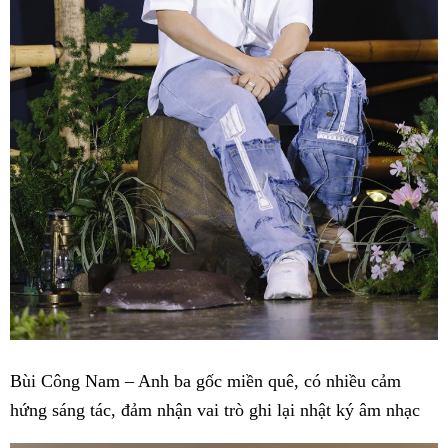
Bùi Công Nam – Anh ba gốc miền quê, có nhiều cảm
hứng sáng tác, đảm nhận vai trò ghi lại nhật ký âm nhạc