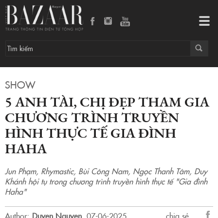
5 Anh tài, Chị đẹp tham gia chương trình truyền hình thực tế Gia đình Haha
Tog
navi
SHOW
5 ANH TÀI, CHỊ ĐẸP THAM GIA
CHƯƠNG TRÌNH TRUYỀN
HÌNH THỰC TẾ GIA ĐÌNH
HAHA
Jun Phạm, Rhymastic, Bùi Công Nam, Ngọc Thanh Tâm, Duy
Khánh hội tụ trong chương trình truyền hình thực tế "Gia đình
Haha"
Author:
Duyen Nguyen
.
07-06-2025.
chia sẻ