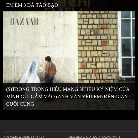
EM EM 3 ĐÃ TÁO BẠO
(S)TRONG TRỌNG HIẾU MANG NHIỀU KỶ NIỆM CỦA
MÌNH GỬI GẮM VÀO (ANH VẪN YÊU EM) ĐẾN GIÂY
CUỐI CÙNG
GIỚI THIỆU HARPER’S BAZAAR
LIÊN HỆ CHÚNG TÔI / CONTACT US