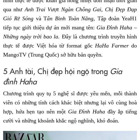
hình thực tế được khán giả nồng nhiệt đón nhận thời gian
qua như
Anh Trai Vượt Ngàn Chông Gai,
Chị Đẹp Đạp
Gió Rẽ Sóng
và T
ân Binh Toàn Năng
, Tập đoàn YeaH1
tiếp tục giới thiệu dự án mới mang tên:
Gia Đình Haha –
Những ngày trời bao la.
Đây là chương trình truyền hình
thực tế được Việt hóa từ format gốc
HaHa Farmer
do
MangoTV (Trung Quốc) sở hữu bản quyền.
5 Anh tài, Chị đẹp hội ngộ trong
Gia
đình Haha
Chương trình quy tụ 5 nghệ sĩ được yêu mến, mỗi thành
viên có những tính cách khác biệt nhưng lại vô cùng hoà
hợp, hứa hẹn tạo nên một
Gia Đình Haha
đầy ắp tiếng
cười và những khoảnh khắc ngộ nghĩnh, khó đoán.