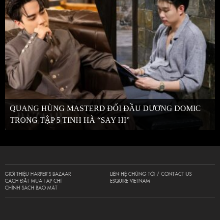
QUANG HÙNG MASTERD ĐỐI ĐẦU DƯƠNG DOMIC
TRONG TẬP 5 TINH HÀ “SAY HI”
GIỚI THIỆU HARPER’S BAZAAR
LIÊN HỆ CHÚNG TÔI / CONTACT US
CÁCH ĐẶT MUA TẠP CHÍ
ESQUIRE VIETNAM
CHÍNH SÁCH BẢO MẬT