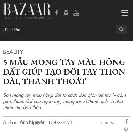
5 mẫu móng tay màu hồng đất giúp tạo đôi tay thon dài, thanh thoát
Tog
navi
BEAUTY
5 MẪU MÓNG TAY MÀU HỒNG
ĐẤT GIÚP TẠO ĐÔI TAY THON
DÀI, THANH THOÁT
Sơn móng tay màu hồng đất là cách đơn giản để tạo cảm
giác thuôn dài cho ngón tay, mang lại vẻ thanh lịch và nhã
nhặn cho bản thân
Author:
Anh Nguyễn
.
10-02-2021.
chia sẻ
sẻ