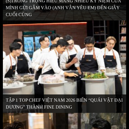
(S)TRONG TRỌNG HIẾU MANG NHIỀU KỶ NIỆM CỦA
MÌNH GỬI GẮM VÀO (ANH VẪN YÊU EM) ĐẾN GIÂY
CUỐI CÙNG
TẬP 1 TOP CHEF VIỆT NAM 2026 BIẾN “QUÁI VẬT ĐẠI
DƯƠNG” THÀNH FINE DINING