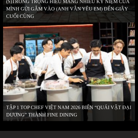
(S)TRONG TRỌNG HIẾU MANG NHIỀU KỶ NIỆM CỦA
MÌNH GỬI GẮM VÀO (ANH VẪN YÊU EM) ĐẾN GIÂY
CUỐI CÙNG
TẬP 1 TOP CHEF VIỆT NAM 2026 BIẾN “QUÁI VẬT ĐẠI
DƯƠNG” THÀNH FINE DINING