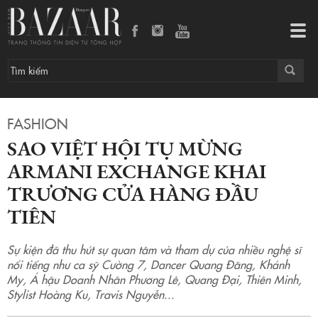
Sao việt hội tụ mừng Armani Exchange khai trương cửa hàng đầu tiên
Tog
navi
FASHION
SAO VIỆT HỘI TỤ MỪNG
ARMANI EXCHANGE KHAI
TRƯƠNG CỬA HÀNG ĐẦU
TIÊN
Sự kiện đã thu hút sự quan tâm và tham dự của nhiều nghệ sĩ
nổi tiếng như ca sỹ Cường 7, Dancer Quang Đăng, Khánh
My, Á hậu Doanh Nhân Phương Lê, Quang Đại, Thiên Minh,
Stylist Hoàng Ku, Travis Nguyễn...