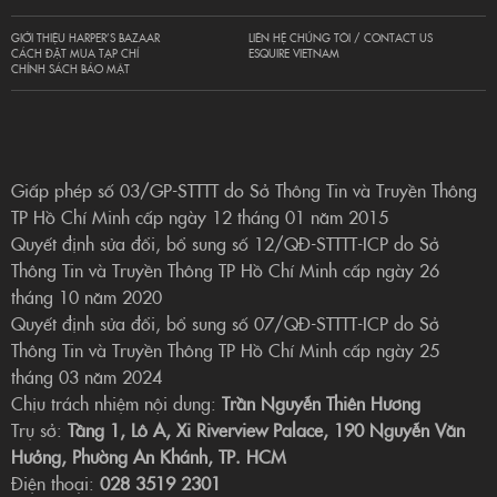
GIỚI THIỆU HARPER’S BAZAAR
LIÊN HỆ CHÚNG TÔI / CONTACT US
CÁCH ĐẶT MUA TẠP CHÍ
ESQUIRE VIETNAM
CHÍNH SÁCH BẢO MẬT
Giấp phép số 03/GP-STTTT do Sở Thông Tin và Truyền Thông
TP Hồ Chí Minh cấp ngày 12 tháng 01 năm 2015
Quyết định sửa đổi, bổ sung số 12/QĐ-STTTT-ICP do Sở
Thông Tin và Truyền Thông TP Hồ Chí Minh cấp ngày 26
tháng 10 năm 2020
Quyết định sửa đổi, bổ sung số 07/QĐ-STTTT-ICP do Sở
Thông Tin và Truyền Thông TP Hồ Chí Minh cấp ngày 25
tháng 03 năm 2024
Chịu trách nhiệm nội dung:
Trần Nguyễn Thiên Hương
Trụ sở:
Tầng 1, Lô A, Xi Riverview Palace, 190 Nguyễn Văn
Hưởng, Phường An Khánh, TP. HCM
Điện thoại:
028 3519 2301