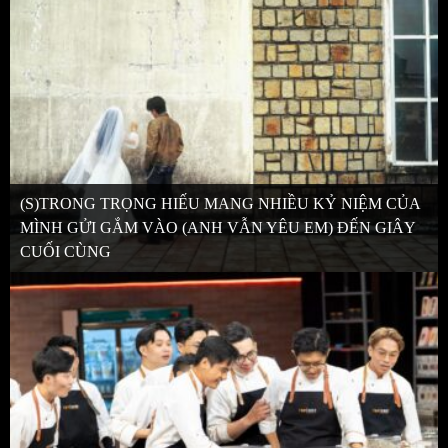
(S)TRONG TRỌNG HIẾU MANG NHIỀU KỶ NIỆM CỦA
MÌNH GỬI GẮM VÀO (ANH VẪN YÊU EM) ĐẾN GIÂY
CUỐI CÙNG