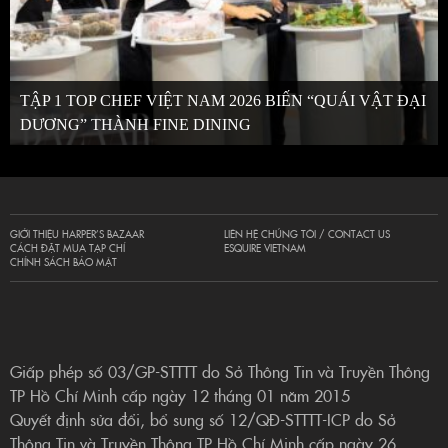
TẬP 1 TOP CHEF VIỆT NAM 2026 BIẾN “QUÁI VẬT ĐẠI
DƯƠNG” THÀNH FINE DINING
GIỚI THIỆU HARPER’S BAZAAR
LIÊN HỆ CHÚNG TÔI / CONTACT US
CÁCH ĐẶT MUA TẠP CHÍ
ESQUIRE VIETNAM
CHÍNH SÁCH BẢO MẬT
Giấp phép số 03/GP-STTTT do Sở Thông Tin và Truyền Thông
TP Hồ Chí Minh cấp ngày 12 tháng 01 năm 2015
Quyết định sửa đổi, bổ sung số 12/QĐ-STTTT-ICP do Sở
Thông Tin và Truyền Thông TP Hồ Chí Minh cấp ngày 26