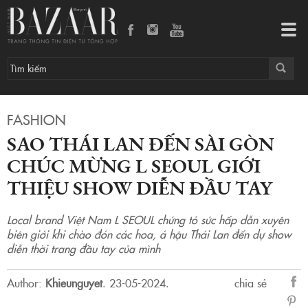
Sao Thái Lan đến Sài Gòn chúc mừng L SEOUL giới thiệu show diễn đầu tay
Tog
navi
FASHION
SAO THÁI LAN ĐẾN SÀI GÒN
CHÚC MỪNG L SEOUL GIỚI
THIỆU SHOW DIỄN ĐẦU TAY
Local brand Việt Nam L SEOUL chứng tỏ sức hấp dẫn xuyên
biên giới khi chào đón các hoa, á hậu Thái Lan đến dự show
diễn thời trang đầu tay của mình
Author:
Khieunguyet
.
23-05-2024.
chia sẻ
sẻ