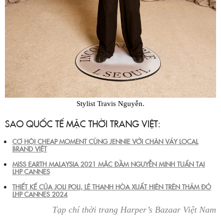
Stylist Travis Nguyễn.
SAO QUỐC TẾ MẶC THỜI TRANG VIỆT:
CƠ HỘI CHEAP MOMENT CÙNG JENNIE VỚI CHÂN VÁY LOCAL
BRAND VIỆT
MISS EARTH MALAYSIA 2021 MẶC ĐẦM NGUYỄN MINH TUẤN TẠI
LHP CANNES
THIẾT KẾ CỦA JOLI POLI, LÊ THANH HÒA XUẤT HIỆN TRÊN THẢM ĐỎ
LHP CANNES 2024
Tạp chí thời trang Harper’s Bazaar Việt Nam