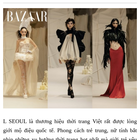
Fac
L SEOUL là thương hiệu thời trang Việt rất được lòng
giới mộ điệu quốc tế. Phong cách trẻ trung, nữ tính bắt
nhịp những xu hướng thời trang hot nhất mà giới trẻ yêu