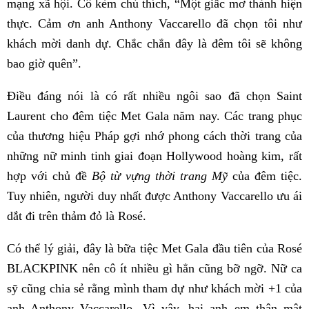
mạng xã hội. Cô kèm chú thích, “Một giấc mơ thành hiện
thực. Cảm ơn anh Anthony Vaccarello đã chọn tôi như
khách mời danh dự. Chắc chắn đây là đêm tôi sẽ không
bao giờ quên”.
Điều đáng nói là có rất nhiều ngôi sao đã chọn Saint
Laurent cho đêm tiệc Met Gala năm nay. Các trang phục
của thương hiệu Pháp gợi nhớ phong cách thời trang của
những nữ minh tinh giai đoạn Hollywood hoàng kim, rất
hợp với chủ đề
Bộ từ vựng thời trang Mỹ
của đêm tiệc.
Tuy nhiên, người duy nhất được Anthony Vaccarello ưu ái
dắt đi trên thảm đỏ là Rosé.
Có thể lý giải, đây là bữa tiệc Met Gala đầu tiên của Rosé
BLACKPINK nên cô ít nhiều gì hẳn cũng bỡ ngỡ. Nữ ca
sỹ cũng chia sẻ rằng mình tham dự như khách mời +1 của
anh Anthony Vaccarello. Vì vậy, hai anh em thân mật