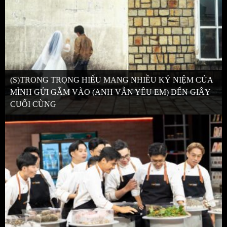
(S)TRONG TRỌNG HIẾU MANG NHIỀU KỶ NIỆM CỦA
MÌNH GỬI GẮM VÀO (ANH VẪN YÊU EM) ĐẾN GIÂY
CUỐI CÙNG