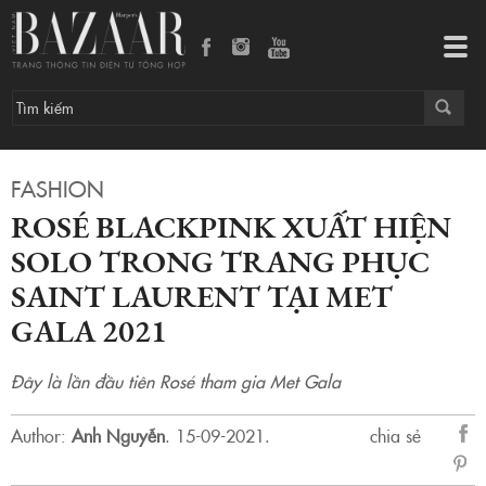
Rosé BLACKPINK xuất hiện solo trong trang phục Saint Laurent tại Met Gala 2021
Tog
navi
FASHION
ROSÉ BLACKPINK XUẤT HIỆN
SOLO TRONG TRANG PHỤC
SAINT LAURENT TẠI MET
GALA 2021
Đây là lần đầu tiên Rosé tham gia Met Gala
Author:
Anh Nguyễn
.
15-09-2021.
chia sẻ
sẻ