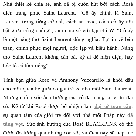
Nhà thiết kế chia sẻ, anh đã bị cuốn hút bởi cách Rosé
diện trang phục Saint Laurent. “Cô ấy chính là Saint
Laurent trong từng cử chỉ, cách ăn mặc, cách cô ấy nổi
bật giữa công chúng”, anh chia sẻ với tạp chí W. “Cô ấy
là một nàng thơ Saint Laurent đúng nghĩa: Tự tin về bản
thân, chinh phục mọi người, độc lập và kiêu hãnh. Nàng
thơ Saint Laurent không cần bất kỳ ai để hiện diện, hay
bộc lộ cá tính riêng”.
Tình bạn giữa Rosé và Anthony Vaccarello là khởi đầu
cho mối quan hệ giữa cô gái trẻ và nhà mốt Saint Laurent.
Nhưng chính sức ảnh hưởng của cô đã mang lại vị trí đại
sứ. Kể từ khi Rosé được bổ nhiệm làm
đại sứ toàn cầu
,
sự quan tâm của giới trẻ đối với nhà mốt Pháp này
đã
tăng vọt
. Sức ảnh hưởng của Rosé BLACKPINK có thể
được đo lường qua những con số, và điều này sẽ tiếp tục