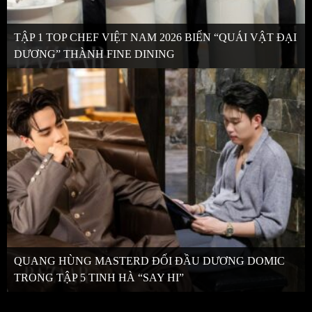
TẬP 1 TOP CHEF VIỆT NAM 2026 BIẾN “QUÁI VẬT ĐẠI
DƯƠNG” THÀNH FINE DINING
QUANG HÙNG MASTERD ĐỐI ĐẦU DƯƠNG DOMIC
TRONG TẬP 5 TINH HÀ “SAY HI”