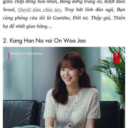
gồm:
Hợp đồng hôn nhân, Bỗng dưng trúng số, Rượt đuổi
Seoul,
Quyết tâm chia tay
, Truy bắt lính đào ngũ, Bạn
cùng phòng của tôi là Gumiho, Đời tư, Thập giá, Thiên
hạ đệ nhất giao hàng…
2. Kang Han Na vai On Woo Joo