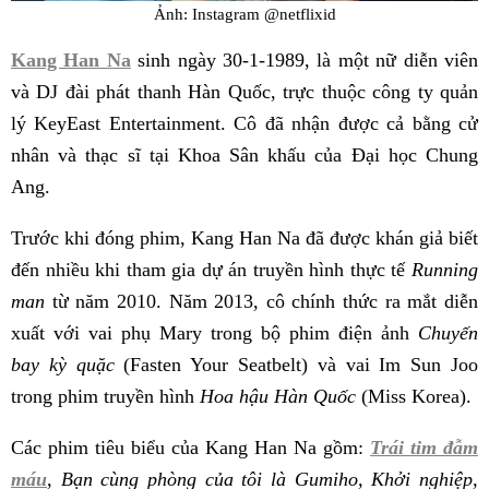
Ảnh: Instagram @netflixid
Kang Han Na
sinh ngày 30-1-1989, là một nữ diễn viên
và DJ đài phát thanh Hàn Quốc, trực thuộc công ty quản
lý KeyEast Entertainment. Cô đã nhận được cả bằng cử
nhân và thạc sĩ tại Khoa Sân khấu của Đại học Chung
Ang.
Trước khi đóng phim, Kang Han Na đã được khán giả biết
đến nhiều khi tham gia dự án truyền hình thực tế
Running
man
từ năm 2010. Năm 2013, cô chính thức ra mắt diễn
xuất với vai phụ Mary trong bộ phim điện ảnh
Chuyến
bay kỳ quặc
(Fasten Your Seatbelt) và vai Im Sun Joo
trong phim truyền hình
Hoa hậu Hàn Quốc
(Miss Korea).
Các phim tiêu biểu của Kang Han Na gồm:
Trái tim đẫm
máu
, Bạn cùng phòng của tôi là Gumiho, Khởi nghiệp,