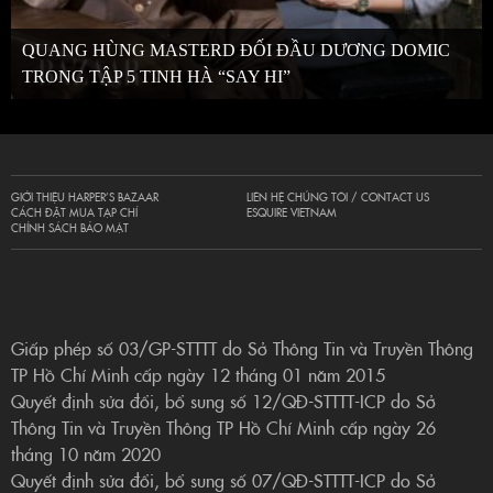
QUANG HÙNG MASTERD ĐỐI ĐẦU DƯƠNG DOMIC
TRONG TẬP 5 TINH HÀ “SAY HI”
GIỚI THIỆU HARPER’S BAZAAR
LIÊN HỆ CHÚNG TÔI / CONTACT US
CÁCH ĐẶT MUA TẠP CHÍ
ESQUIRE VIETNAM
CHÍNH SÁCH BẢO MẬT
Giấp phép số 03/GP-STTTT do Sở Thông Tin và Truyền Thông
TP Hồ Chí Minh cấp ngày 12 tháng 01 năm 2015
Quyết định sửa đổi, bổ sung số 12/QĐ-STTTT-ICP do Sở
Thông Tin và Truyền Thông TP Hồ Chí Minh cấp ngày 26
tháng 10 năm 2020
Quyết định sửa đổi, bổ sung số 07/QĐ-STTTT-ICP do Sở