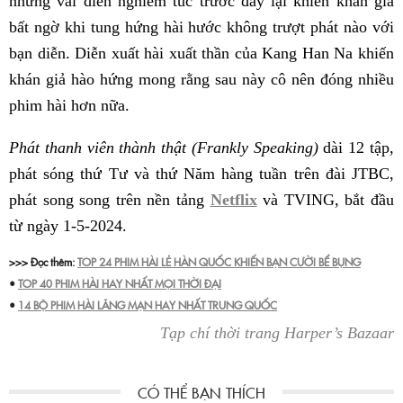
những vai diễn nghiêm túc trước đây lại khiến khán giả
bất ngờ khi tung hứng hài hước không trượt phát nào với
bạn diễn. Diễn xuất hài xuất thần của Kang Han Na khiến
khán giả hào hứng mong rằng sau này cô nên đóng nhiều
phim hài hơn nữa.
Phát thanh viên thành thật (Frankly Speaking)
dài 12 tập,
phát sóng thứ Tư và thứ Năm hàng tuần trên đài JTBC,
phát song song trên nền tảng
Netflix
và TVING, bắt đầu
từ ngày 1-5-2024.
>>> Đọc thêm:
TOP 24 PHIM HÀI LẺ HÀN QUỐC KHIẾN BẠN CƯỜI BỂ BỤNG
•
TOP 40 PHIM HÀI HAY NHẤT MỌI THỜI ĐẠI
•
14 BỘ PHIM HÀI LÃNG MẠN HAY NHẤT TRUNG QUỐC
Tạp chí thời trang Harper’s Bazaar