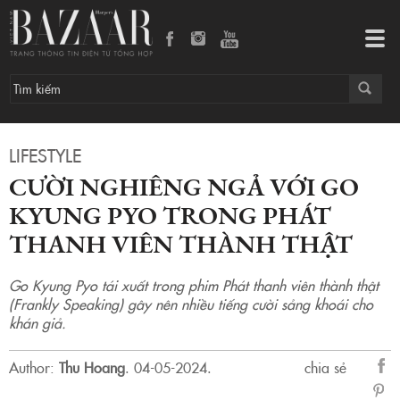
Cười nghiêng ngả với Go Kyung Pyo trong Phát thanh viên thành thật
Tog
navi
LIFESTYLE
CƯỜI NGHIÊNG NGẢ VỚI GO
KYUNG PYO TRONG PHÁT
THANH VIÊN THÀNH THẬT
Go Kyung Pyo tái xuất trong phim Phát thanh viên thành thật
(Frankly Speaking) gây nên nhiều tiếng cười sảng khoái cho
khán giả.
Author:
Thu Hoang
.
04-05-2024.
chia sẻ
sẻ