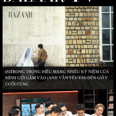
(S)TRONG TRỌNG HIẾU MANG NHIỀU KỶ NIỆM CỦA
MÌNH GỬI GẮM VÀO (ANH VẪN YÊU EM) ĐẾN GIÂY
CUỐI CÙNG