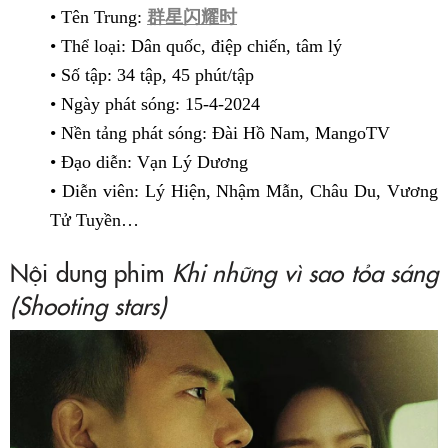
• Tên Trung:
群星闪耀时
• Thể loại: Dân quốc, điệp chiến, tâm lý
• Số tập: 34 tập, 45 phút/tập
• Ngày phát sóng: 15-4-2024
• Nền tảng phát sóng: Đài Hồ Nam, MangoTV
• Đạo diễn: Vạn Lý Dương
• Diễn viên: Lý Hiện, Nhậm Mẫn, Châu Du, Vương
Tử Tuyền…
Nội dung phim
Khi những vì sao tỏa sáng
(Shooting stars)