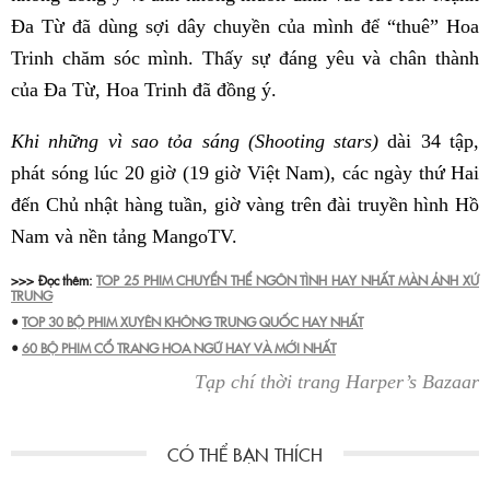
Đa Từ đã dùng sợi dây chuyền của mình để “thuê” Hoa
Trinh chăm sóc mình. Thấy sự đáng yêu và chân thành
của Đa Từ, Hoa Trinh đã đồng ý.
Khi những vì sao tỏa sáng (Shooting stars)
dài 34 tập,
phát sóng lúc 20 giờ (19 giờ Việt Nam), các ngày thứ Hai
đến Chủ nhật hàng tuần, giờ vàng trên đài truyền hình Hồ
Nam và nền tảng MangoTV.
>>> Đọc thêm:
TOP 25 PHIM CHUYỂN THỂ NGÔN TÌNH HAY NHẤT MÀN ẢNH XỨ
TRUNG
•
TOP 30 BỘ PHIM XUYÊN KHÔNG TRUNG QUỐC HAY NHẤT
•
60 BỘ PHIM CỔ TRANG HOA NGỮ HAY VÀ MỚI NHẤT
Tạp chí thời trang Harper’s Bazaar