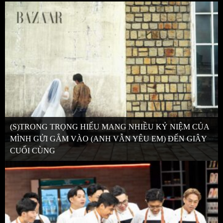
(S)TRONG TRỌNG HIẾU MANG NHIỀU KỶ NIỆM CỦA
MÌNH GỬI GẮM VÀO (ANH VẪN YÊU EM) ĐẾN GIÂY
CUỐI CÙNG