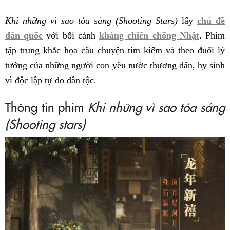
Fac
Khi những vì sao tỏa sáng (Shooting Stars)
lấy
chủ đề
dân quốc
với bối cảnh
kháng chiến chống Nhật
. Phim
tập trung khắc họa câu chuyện tìm kiếm và theo đuổi lý
tưởng của những người con yêu nước thương dân, hy sinh
vì độc lập tự do dân tộc.
Thông tin phim
Khi những vì sao tỏa sáng
(Shooting stars)