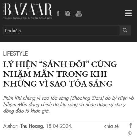
Lý Hiện “sánh đôi” cùng Nhậm Mẫn trong Khi những vì sao tỏa sáng
Tog
navi
LIFESTYLE
LÝ HIỆN “SÁNH ĐÔI” CÙNG
NHẬM MẪN TRONG KHI
NHỮNG VÌ SAO TỎA SÁNG
Phim Khi những vì sao tỏa sáng (Shooting Stars) do Lý Hiện và
Nhậm Mẫn đóng chính đã lên sóng và nhận được sự chú ý
đông đảo từ khán giả.
Author:
Thu Hoang
.
18-04-2024.
chia sẻ
sẻ