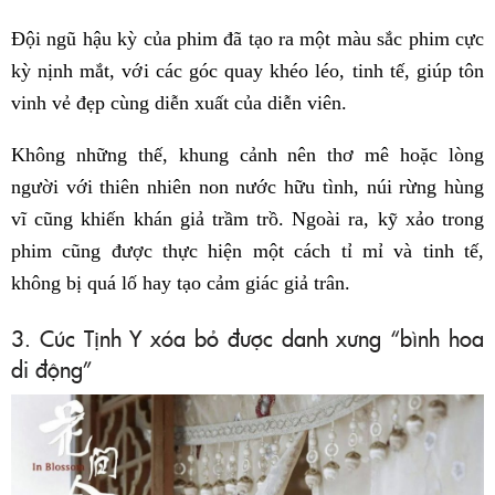
Đội ngũ hậu kỳ của phim đã tạo ra một màu sắc phim cực
kỳ nịnh mắt, với các góc quay khéo léo, tinh tế, giúp tôn
vinh vẻ đẹp cùng diễn xuất của diễn viên.
Không những thế, khung cảnh nên thơ mê hoặc lòng
người với thiên nhiên non nước hữu tình, núi rừng hùng
vĩ cũng khiến khán giả trầm trồ. Ngoài ra, kỹ xảo trong
phim cũng được thực hiện một cách tỉ mỉ và tinh tế,
không bị quá lố hay tạo cảm giác giả trân.
3. Cúc Tịnh Y xóa bỏ được danh xưng “bình hoa
di động”