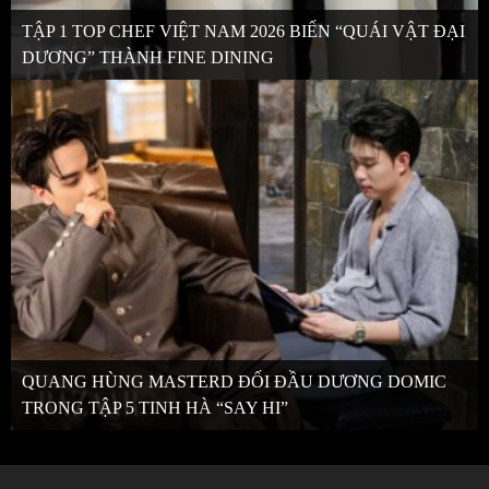
TẬP 1 TOP CHEF VIỆT NAM 2026 BIẾN “QUÁI VẬT ĐẠI
DƯƠNG” THÀNH FINE DINING
QUANG HÙNG MASTERD ĐỐI ĐẦU DƯƠNG DOMIC
TRONG TẬP 5 TINH HÀ “SAY HI”