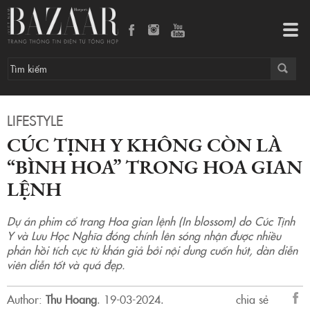
Cúc Tịnh Y không còn là “bình hoa” trong Hoa gian lệnh
Tog
navi
LIFESTYLE
CÚC TỊNH Y KHÔNG CÒN LÀ
“BÌNH HOA” TRONG HOA GIAN
LỆNH
Dự án phim cổ trang Hoa gian lệnh (In blossom) do Cúc Tịnh
Y và Lưu Học Nghĩa đóng chính lên sóng nhận được nhiều
phản hồi tích cực từ khán giả bởi nội dung cuốn hút, dàn diễn
viên diễn tốt và quá đẹp.
Author:
Thu Hoang
.
19-03-2024.
chia sẻ