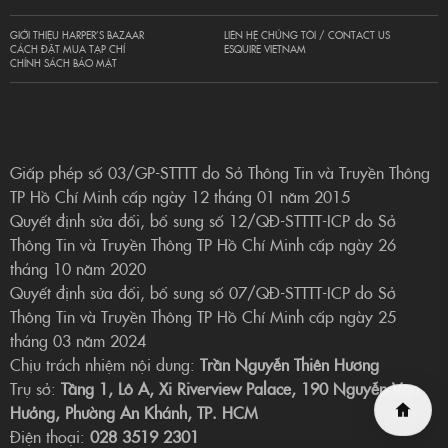
GIỚI THIỆU HARPER’S BAZAAR
LIÊN HỆ CHÚNG TÔI / CONTACT US
CÁCH ĐẶT MUA TẠP CHÍ
ESQUIRE VIETNAM
CHÍNH SÁCH BẢO MẬT
Giấp phép số 03/GP-STTTT do Sở Thông Tin và Truyền Thông
TP Hồ Chí Minh cấp ngày 12 tháng 01 năm 2015
Quyết định sửa đổi, bổ sung số 12/QĐ-STTTT-ICP do Sở
Thông Tin và Truyền Thông TP Hồ Chí Minh cấp ngày 26
tháng 10 năm 2020
Quyết định sửa đổi, bổ sung số 07/QĐ-STTTT-ICP do Sở
Thông Tin và Truyền Thông TP Hồ Chí Minh cấp ngày 25
tháng 03 năm 2024
Chịu trách nhiệm nội dung:
Trần Nguyễn Thiên Hương
Trụ sở:
Tầng 1, Lô A, Xi Riverview Palace, 190 Nguyễn Văn
Hưởng, Phường An Khánh, TP. HCM
Điện thoại:
028 3519 2301