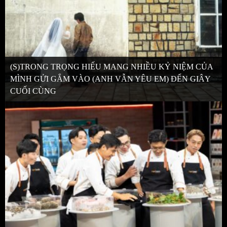
(S)TRONG TRỌNG HIẾU MANG NHIỀU KỶ NIỆM CỦA
MÌNH GỬI GẮM VÀO (ANH VẪN YÊU EM) ĐẾN GIÂY
CUỐI CÙNG