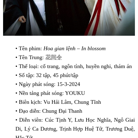
• Tên phim:
Hoa gian lệnh – In blossom
• Tên Trung:
花间令
• Thể loại: cổ trang, ngôn tình, huyền nghi, thám án
• Số tập: 32 tập, 45 phút/tập
• Ngày phát sóng: 15-3-2024
• Nền tảng phát sóng: YOUKU
• Biên kịch: Vu Hải Lâm, Chung Tĩnh
• Đạo diễn: Chung Đại Thanh
• Diễn viên: Cúc Tịnh Y, Lưu Học Nghĩa, Ngô Giai
Di, Lý Ca Dương, Trịnh Hợp Huệ Tử, Trương Duệ,
Hắc Tử…