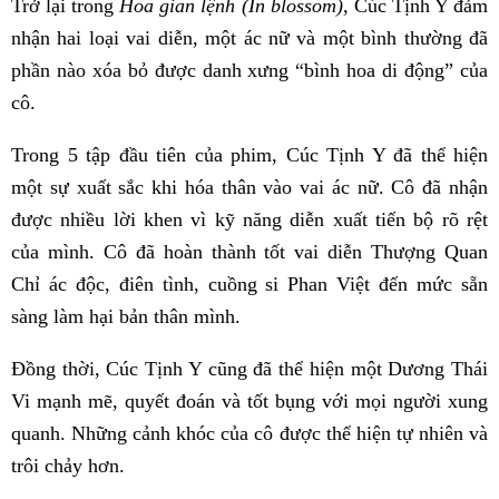
Trở lại trong
Hoa gian lệnh (In blossom),
Cúc Tịnh Y đảm
nhận hai loại vai diễn, một ác nữ và một bình thường đã
phần nào xóa bỏ được danh xưng “bình hoa di động” của
cô.
Trong 5 tập đầu tiên của phim, Cúc Tịnh Y đã thể hiện
một sự xuất sắc khi hóa thân vào vai ác nữ. Cô đã nhận
được nhiều lời khen vì kỹ năng diễn xuất tiến bộ rõ rệt
của mình. Cô đã hoàn thành tốt vai diễn Thượng Quan
Chỉ ác độc, điên tình, cuồng si Phan Việt đến mức sẵn
sàng làm hại bản thân mình.
Đồng thời, Cúc Tịnh Y cũng đã thể hiện một Dương Thái
Vi mạnh mẽ, quyết đoán và tốt bụng với mọi người xung
quanh. Những cảnh khóc của cô được thể hiện tự nhiên và
trôi chảy hơn.