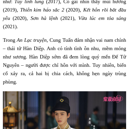
như:
Túy linh lung
(2017), Cô gái nhìn thấy mùi hương
(2019),
Thiên kim háo sắc 2
(2020),
Kết hôn rồi bắt đầu
yêu
(2020),
Sơn hà lệnh
(2021),
Vừa lúc em tỏa sáng
(2021).
Trong
An Lạc truyện,
Cung Tuấn đảm nhận vai nam chính
– thái tử Hàn Diệp. Anh có tính tình ôn nhu, mềm mỏng
như sương. Hàn Diệp sớm đã đem lòng quý mến Đế Tử
Nguyên – người được chỉ hôn với mình. Tuy nhiên, biến
cố xảy ra, cả hai bị chia cách, không hẹn ngày trùng
phùng.