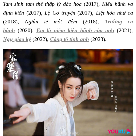
Tam sinh tam thế thập lý đào hoa
(2017),
Kiêu hãnh và
định kiến
(2017),
Lệ Cơ truyện
(2017),
Liệt hỏa như ca
(2018),
Nghìn lẻ một đêm
(2018),
Trường ca
hành
(2020),
Em là niềm kiêu hãnh của an
h
(2021),
Ngự giao ký
(2022),
Công tố tinh anh
(2023).