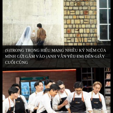
(S)TRONG TRỌNG HIẾU MANG NHIỀU KỶ NIỆM CỦA
MÌNH GỬI GẮM VÀO (ANH VẪN YÊU EM) ĐẾN GIÂY
CUỐI CÙNG