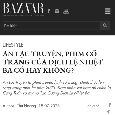
An Lạc truyện, phim cổ trang của Địch Lệ Nhiệt Ba có hay không?
Tog
navi
LIFESTYLE
AN LẠC TRUYỆN, PHIM CỔ
TRANG CỦA ĐỊCH LỆ NHIỆT
BA CÓ HAY KHÔNG?
An Lạc truyện là phim truyền hình cổ trang, chính thức lên
sóng trong mùa hè năm 2023. Đảm nhận vai nam nữ chính là
Cung Tuấn và mỹ nữ Tân Cương Địch Lệ Nhiệt Ba.
Author:
Thu Hoang
.
18-07-2023.
chia sẻ
sẻ