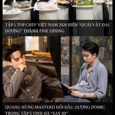
TẬP 1 TOP CHEF VIỆT NAM 2026 BIẾN “QUÁI VẬT ĐẠI
DƯƠNG” THÀNH FINE DINING
QUANG HÙNG MASTERD ĐỐI ĐẦU DƯƠNG DOMIC
TRONG TẬP 5 TINH HÀ “SAY HI”