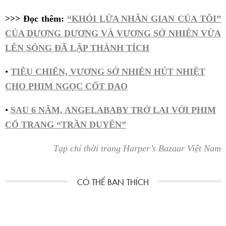
>>> Đọc thêm:
“KHÓI LỬA NHÂN GIAN CỦA TÔI”
CỦA DƯƠNG DƯƠNG VÀ VƯƠNG SỞ NHIÊN VỪA
LÊN SÓNG ĐÃ LẬP THÀNH TÍCH
•
TIÊU CHIẾN, VƯƠNG SỞ NHIÊN HÚT NHIỆT
CHO PHIM NGỌC CỐT DAO
•
SAU 6 NĂM, ANGELABABY TRỞ LẠI VỚI PHIM
CỔ TRANG “TRẦN DUYÊN”
Tạp chí thời trang Harper’s Bazaar Việt Nam