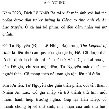
Ảnh: YOUKU
Năm 2023, Địch Lệ Nhiệt Ba tái xuất màn ảnh với hai tác
phẩm được đầu tư kỹ lưỡng là
Công tố tinh anh
và
An
Lạc truyện.
Ở cả hai bộ phim, cô đều đảm nhận vai nữ
chính.
Đế Tử Nguyên (Địch Lệ Nhiệt Ba) trong
The Legend of
Anle
là tiểu thư cao quý của gia tộc họ Đế. Cô được thái
tổ chỉ định là chính phi của thái tử Hàn Diệp. Tai họa ập
đến Đế gia, chỉ sau một đêm, Tử Nguyên mất đi tất cả
người thân. Cô mang theo nỗi oan gia tộc, lên núi ở ẩn.
Khi lớn lên, Tử Nguyên che giấu thân phận, đổi tên thành
Nhậm An Lạc. Cô gia nhập và trở thành thủ lĩnh một
nhóm hành hiệp trượng nghĩa. Gặp lại Hàn Diệp, cô
nhanh chóng bị vẻ thư sinh, nhã nhặn của anh thu hút.