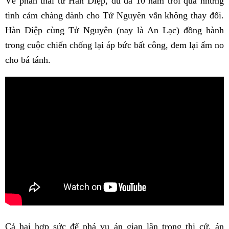
Về phần thái tử Hàn Diệp, dù đã 10 năm trôi qua nhưng
tình cảm chàng dành cho Tử Nguyên vẫn không thay đổi.
Hàn Diệp cùng Tử Nguyên (nay là An Lạc) đồng hành
trong cuộc chiến chống lại áp bức bất công, đem lại ấm no
cho bá tánh.
Cả hai hợp sức để phá vụ án gian lận trong thi cử, án