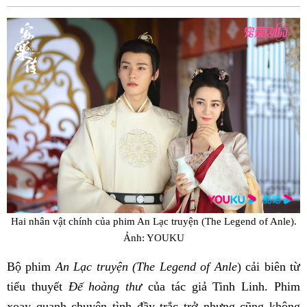
Fac
Hai nhân vật chính của phim An Lạc truyện (The Legend of Anle).
Ảnh: YOUKU
Bộ phim
An Lạc truyện (The Legend of Anle
) cải biên từ
tiểu thuyết
Đế hoàng thư
của tác giả Tinh Linh. Phim
xoay quanh chuyện tình đầy trắc trở nhưng cũng không