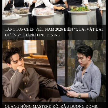
TẬP 1 TOP CHEF VIỆT NAM 2026 BIẾN “QUÁI VẬT ĐẠI
DƯƠNG” THÀNH FINE DINING
QUANG HÙNG MASTERD ĐỐI ĐẦU DƯƠNG DOMIC