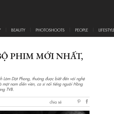
Y
BEAUTY
PHOTOSHOOTS
PEOPLE
LIFESTYL
BỘ PHIM MỚI NHẤT,
nh Lâm Dật Phong, thường được biết đến với nghệ
 một nam diễn viên, ca sĩ nổi tiếng người Hồng
ãng TVB.
chia sẻ
sẻ