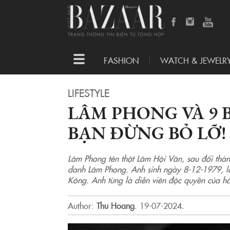
Toggle
FASHION
WATCH & JEWELR
navigation
LIFESTYLE
LÂM PHONG VÀ 9 
BẠN ĐỪNG BỎ LỠ!
Lâm Phong tên thật Lâm Hội Văn, sau đổi thà
danh Lâm Phong. Anh sinh ngày 8-12-1979, là
Kông. Anh từng là diễn viên độc quyền của h
Author:
Thu Hoang
.
19-07-2024.