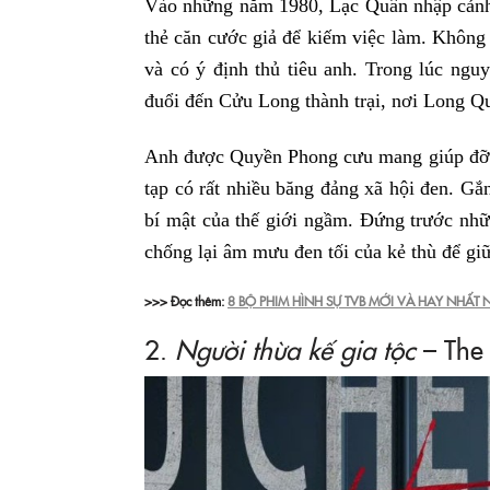
Vào những năm 1980, Lạc Quân nhập cản
thẻ căn cước giả để kiếm việc làm. Không
và có ý định thủ tiêu anh. Trong lúc ngu
đuổi đến Cửu Long thành trại, nơi Long Q
Anh được Quyền Phong cưu mang giúp đỡ đ
tạp có rất nhiều băng đảng xã hội đen. G
bí mật của thế giới ngầm. Đứng trước nhữ
chống lại âm mưu đen tối của kẻ thù để giữ
>>> Đọc thêm:
8 BỘ PHIM HÌNH SỰ TVB MỚI VÀ HAY NHẤT
2.
Người thừa kế gia tộc
– The 