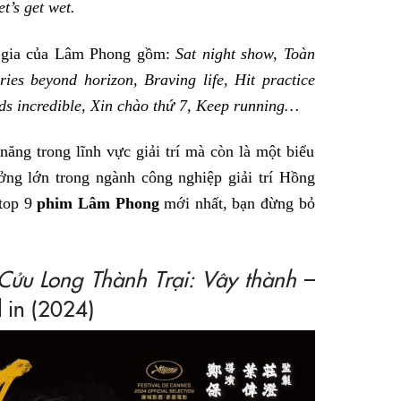
t’s get wet.
m gia của Lâm Phong gồm:
Sat night show, Toàn
ies beyond horizon, Braving life, Hit practice
nds incredible, Xin chào thứ 7, Keep running…
ăng trong lĩnh vực giải trí mà còn là một biểu
ởng lớn trong ngành công nghiệp giải trí Hồng
 top 9
phim Lâm Phong
mới nhất, bạn đừng bỏ
Cửu Long Thành Trại: Vây thành
–
d in (2024)