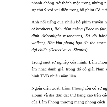
nhanh chóng trở thành một trong những n
sự chú ý với vai diễn trong bộ phim
Cỗ máy
Anh nổi tiếng qua nhiều bộ phim truyền 
of brothers), Bố y thần tướng (Face to fate
đình (Moonlight resonance), Sứ đồ hàn
walker), Hắc kim phong bạo (In the storm
đại chiến (Detective vs. Sleuths)…
Trong suốt sự nghiệp của mình, Lâm Phong
âm nhạc danh giá, trong đó có giải Nam d
hình TVB nhiều năm liền.
Ngoài diễn xuất,
Lâm Phong
còn có sự ng
album và đĩa đơn đạt thứ hạng cao trên 
của Lâm Phong thường mang phong cách Po