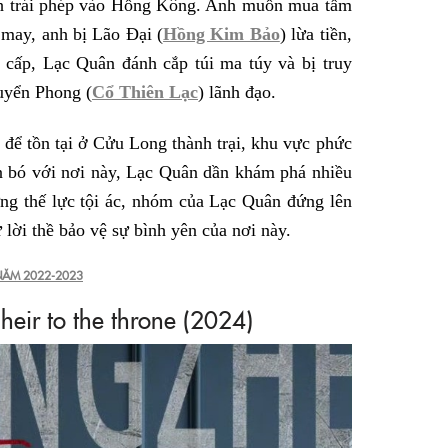
h trái phép vào Hồng Kông. Anh muốn mua tấm
 may, anh bị Lão Đại (
Hồng Kim Bảo
) lừa tiền,
y cấp, Lạc Quân đánh cắp túi ma túy và bị truy
uyển Phong (
Cổ Thiên Lạc
) lãnh đạo.
ể tồn tại ở Cửu Long thành trại, khu vực phức
ắn bó với nơi này, Lạc Quân dần khám phá nhiều
ng thế lực tội ác, nhóm của Lạc Quân đứng lên
 lời thề bảo vệ sự bình yên của nơi này.
 NĂM 2022-2023
heir to the throne (2024)