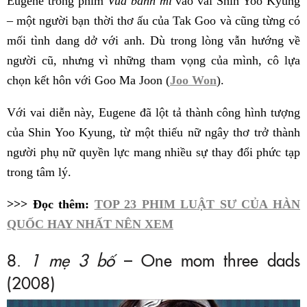
Eugene trong phim
Vua bánh mì
vào vai Shin Yoo Kyung
– một người bạn thời thơ ấu của Tak Goo và cũng từng có
mối tình dang dở với anh. Dù trong lòng vẫn hướng về
người cũ, nhưng vì những tham vọng của mình, cô lựa
chọn kết hôn với Goo Ma Joon (
Joo Won
).
Với vai diễn này, Eugene đã lột tả thành công hình tượng
của Shin Yoo Kyung, từ một thiếu nữ ngây thơ trở thành
người phụ nữ quyền lực mang nhiều sự thay đổi phức tạp
trong tâm lý.
>>> Đọc thêm:
TOP 23 PHIM LUẬT SƯ CỦA HÀN
QUỐC HAY NHẤT NÊN XEM
8.
1 mẹ 3 bố
– One mom three dads
(2008)