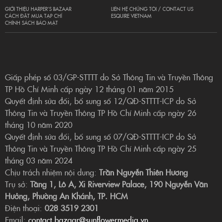
GIỚI THIỆU HARPER’S BAZAAR
LIÊN HỆ CHÚNG TÔI / CONTACT US
CÁCH ĐẶT MUA TẠP CHÍ
ESQUIRE VIETNAM
CHÍNH SÁCH BẢO MẬT
Giấp phép số 03/GP-STTTT do Sở Thông Tin và Truyền Thông
TP Hồ Chí Minh cấp ngày 12 tháng 01 năm 2015
Quyết định sửa đổi, bổ sung số 12/QĐ-STTTT-ICP do Sở
Thông Tin và Truyền Thông TP Hồ Chí Minh cấp ngày 26
tháng 10 năm 2020
Quyết định sửa đổi, bổ sung số 07/QĐ-STTTT-ICP do Sở
Thông Tin và Truyền Thông TP Hồ Chí Minh cấp ngày 25
tháng 03 năm 2024
Chịu trách nhiệm nội dung:
Trần Nguyễn Thiên Hương
Trụ sở:
Tầng 1, Lô A, Xi Riverview Palace, 190 Nguyễn Văn
Hưởng, Phường An Khánh, TP. HCM
Điện thoại:
028 3519 2301
Email:
contact.bazaar@sunflowermedia.vn