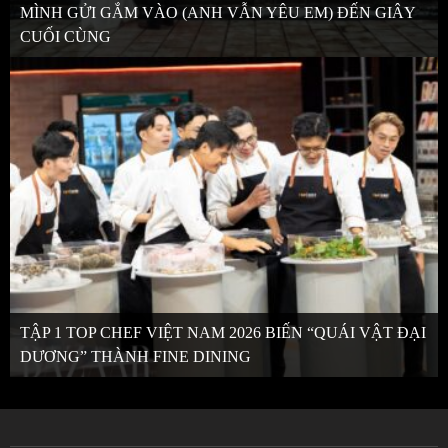
MÌNH GỬI GẮM VÀO (ANH VẪN YÊU EM) ĐẾN GIÂY
CUỐI CÙNG
TẬP 1 TOP CHEF VIỆT NAM 2026 BIẾN “QUÁI VẬT ĐẠI
DƯƠNG” THÀNH FINE DINING