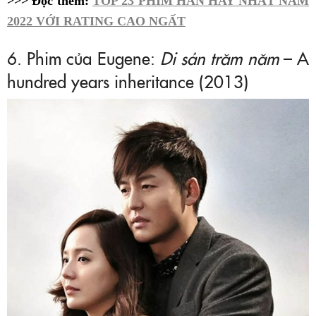
>>> Đọc thêm:
TOP 23 PHIM HÀN HAY NHẤT NĂM
2022 VỚI RATING CAO NGẤT
6. Phim của Eugene:
Di sản trăm năm
– A
hundred years inheritance (2013)