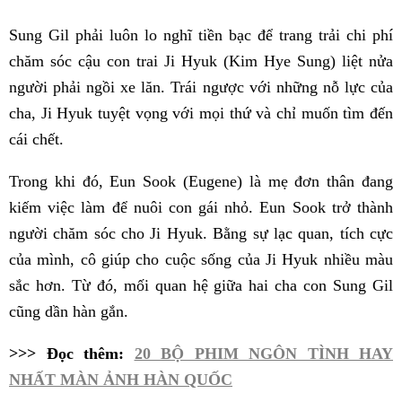
Sung Gil phải luôn lo nghĩ tiền bạc để trang trải chi phí
chăm sóc cậu con trai Ji Hyuk (Kim Hye Sung) liệt nửa
người phải ngồi xe lăn. Trái ngược với những nỗ lực của
cha, Ji Hyuk tuyệt vọng với mọi thứ và chỉ muốn tìm đến
cái chết.
Trong khi đó, Eun Sook (Eugene) là mẹ đơn thân đang
kiếm việc làm để nuôi con gái nhỏ. Eun Sook trở thành
người chăm sóc cho Ji Hyuk. Bằng sự lạc quan, tích cực
của mình, cô giúp cho cuộc sống của Ji Hyuk nhiều màu
sắc hơn. Từ đó, mối quan hệ giữa hai cha con Sung Gil
cũng dần hàn gắn.
>>> Đọc thêm:
20 BỘ PHIM NGÔN TÌNH HAY
NHẤT MÀN ẢNH HÀN QUỐC