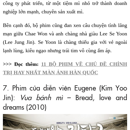
công ty phát triển, từ một tiệm mì nhỏ trở thành doanh
nghiệp lớn mạnh, chuyên sản xuất mì.
Bên cạnh đó, bộ phim cũng đan xen câu chuyện tình lãng
mạn giữa Chae Won và anh chàng nhà giàu Lee Se Yoon
(Lee Jung Jin). Se Yoon là chàng thiếu gia với vẻ ngoài
lạnh lùng, kiêu ngạo nhưng trái tim vô cùng ấm áp.
>>> Đọc thêm:
11 BỘ PHIM VỀ CHỦ ĐỀ CHÍNH
TRỊ HAY NHẤT MÀN ẢNH HÀN QUỐC
7. Phim của diễn viên Eugene (Kim Yoo
Jin):
Vua bánh mì
– Bread, love and
dreams (2010)