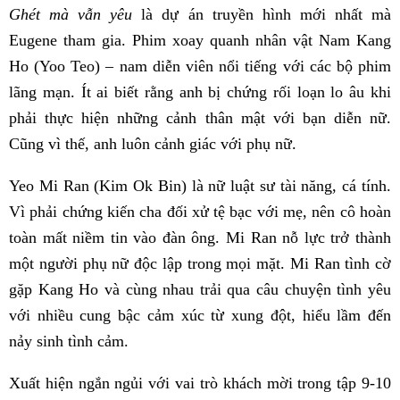
Ghét mà vẫn yêu
là dự án truyền hình mới nhất mà
Eugene tham gia. Phim xoay quanh nhân vật Nam Kang
Ho (Yoo Teo) – nam diễn viên nổi tiếng với các bộ phim
lãng mạn. Ít ai biết rằng anh bị chứng rối loạn lo âu khi
phải thực hiện những cảnh thân mật với bạn diễn nữ.
Cũng vì thế, anh luôn cảnh giác với phụ nữ.
Yeo Mi Ran (Kim Ok Bin) là nữ luật sư tài năng, cá tính.
Vì phải chứng kiến cha đối xử tệ bạc với mẹ, nên cô hoàn
toàn mất niềm tin vào đàn ông. Mi Ran nỗ lực trở thành
một người phụ nữ độc lập trong mọi mặt. Mi Ran tình cờ
gặp Kang Ho và cùng nhau trải qua câu chuyện tình yêu
với nhiều cung bậc cảm xúc từ xung đột, hiểu lầm đến
nảy sinh tình cảm.
Xuất hiện ngắn ngủi với vai trò khách mời trong tập 9-10