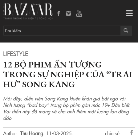
12 bộ phim ấn tượng trong sự nghiệp của “trai hư” Song Kang
Tog
navi
LIFESTYLE
12 BỘ PHIM ẤN TƯỢNG
TRONG SỰ NGHIỆP CỦA “TRAI
HƯ” SONG KANG
Mới đây, diễn viên Song Kang khiến khán giả bất ngờ với
hình tượng “bad boy” trong bộ phim gắn mác 19+ Dẫu biết.
Vai diễn này đã mang về cho anh thêm một lượng fan đông
đảo
Author:
Thu Hoang
.
11-03-2025.
chia sẻ