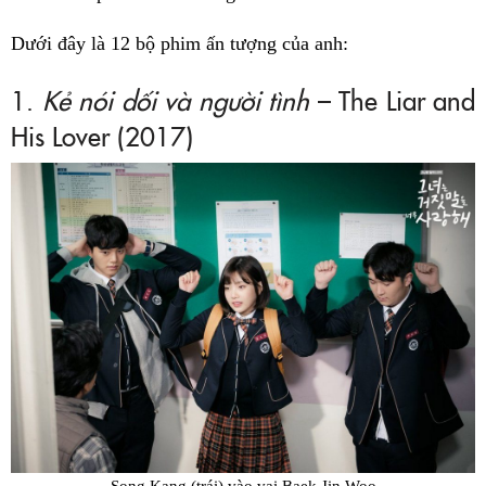
Dưới đây là 12 bộ phim ấn tượng của anh:
1.
Kẻ nói dối và người tình
– The Liar and
His Lover (2017)
Song Kang (trái) vào vai Baek Jin Woo