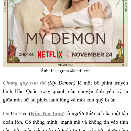
Ảnh: Instagram @netflixvn
Chàng quỷ của tôi
(My Demon)
là một bộ phim truyền
hình Hàn Quốc xoay quanh câu chuyện tình yêu kỳ lạ
giữa một nữ tài phiệt lạnh lùng và một con quỷ bí ẩn.
Do Do Hee (
Kim Yoo Jung
) là người thừa kế của một tập
đoàn lớn. Cô thông minh, mạnh mẽ và không tin vào tình
yêu, bởi cuộc sống của cô luôn bị bao vây bởi những âm