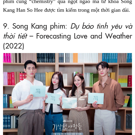
phim cùng “chemistry” quá ngọt ngào mà từ khóa Song
Kang Han So Hee được tìm kiếm trong một thời gian dài.
9. Song Kang phim:
Dự báo tình yêu và
thời tiết
– Forecasting Love and Weather
(2022)