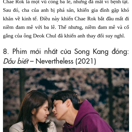
Chae Rok là một vũ công ba lê, nhưng đã mất vì bệnh tật.
Sau đó, cha của anh bị phá sản, khiến gia đình gặp khó
khăn về kinh tế. Điều này khiến Chae Rok bắt đầu mất đi
niềm đam mê với ba lê. Thế nhưng, niềm đam mê và cố
gắng của ông Deok Chul đã khiến anh thay đổi suy nghĩ.
8. Phim mới nhất của Song Kang đóng:
Dẫu biết
– Nevertheless (2021)