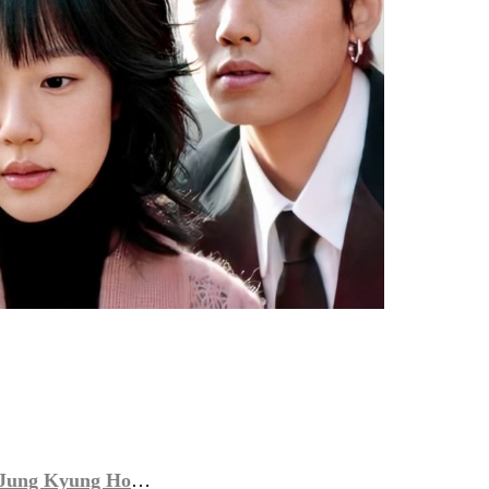
Jung Kyung Ho
…