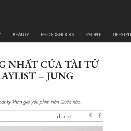
Y
BEAUTY
PHOTOSHOOTS
PEOPLE
LIFESTYL
G NHẤT CỦA TÀI TỬ
AYLIST – JUNG
 bất kỳ khán giả yêu phim Hàn Quốc nào.
chia sẻ
sẻ