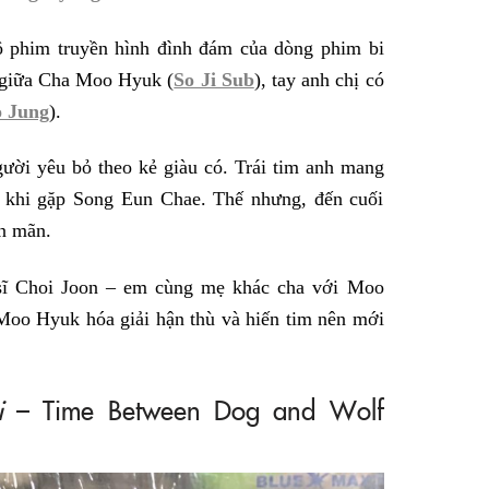
 phim truyền hình đình đám của dòng phim bi
 giữa Cha Moo Hyuk (
So Ji Sub
), tay anh chị có
o Jung
).
gười yêu bỏ theo kẻ giàu có. Trái tim anh mang
g khi gặp Song Eun Chae. Thế nhưng, đến cuối
ên mãn.
sĩ Choi Joon – em cùng mẹ khác cha với Moo
Moo Hyuk hóa giải hận thù và hiến tim nên mới
i
– Time Between Dog and Wolf