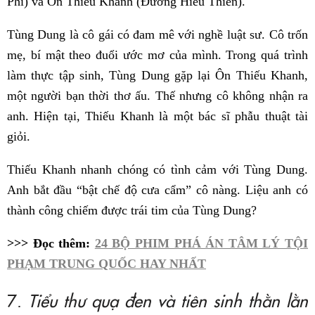
Phi) và Ôn Thiếu Khanh (Đường Hiểu Thiên).
Tùng Dung là cô gái có đam mê với nghề luật sư. Cô trốn
mẹ, bí mật theo đuổi ước mơ của mình. Trong quá trình
làm thực tập sinh, Tùng Dung gặp lại Ôn Thiếu Khanh,
một người bạn thời thơ ấu. Thế nhưng cô không nhận ra
anh. Hiện tại, Thiếu Khanh là một bác sĩ phẫu thuật tài
giỏi.
Thiếu Khanh nhanh chóng có tình cảm với Tùng Dung.
Anh bắt đầu “bật chế độ cưa cẩm” cô nàng. Liệu anh có
thành công chiếm được trái tim của Tùng Dung?
>>> Đọc thêm:
24 BỘ PHIM PHÁ ÁN TÂM LÝ TỘI
PHẠM TRUNG QUỐC HAY NHẤT
7.
Tiểu thư quạ đen và tiên sinh thằn lằn