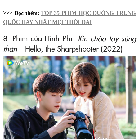
>>> Đọc thêm:
TOP 35 PHIM HỌC ĐƯỜNG TRUNG
QUỐC HAY NHẤT MỌI THỜI ĐẠI
8. Phim của Hình Phi:
Xin chào tay súng
thần
– Hello, the Sharpshooter (2022)