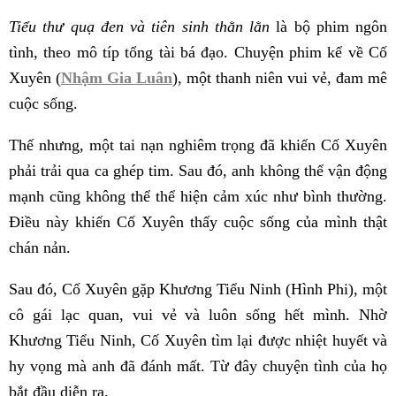
Tiểu thư quạ đen và tiên sinh thằn lằn
là bộ phim ngôn
tình, theo mô típ tổng tài bá đạo. Chuyện phim kể về Cố
Xuyên (
Nhậm Gia Luân
), một thanh niên vui vẻ, đam mê
cuộc sống.
Thế nhưng, một tai nạn nghiêm trọng đã khiến Cố Xuyên
phải trải qua ca ghép tim. Sau đó, anh không thể vận động
mạnh cũng không thể thể hiện cảm xúc như bình thường.
Điều này khiến Cố Xuyên thấy cuộc sống của mình thật
chán nản.
Sau đó, Cố Xuyên gặp Khương Tiểu Ninh (Hình Phi), một
cô gái lạc quan, vui vẻ và luôn sống hết mình. Nhờ
Khương Tiểu Ninh, Cố Xuyên tìm lại được nhiệt huyết và
hy vọng mà anh đã đánh mất. Từ đây chuyện tình của họ
bắt đầu diễn ra.