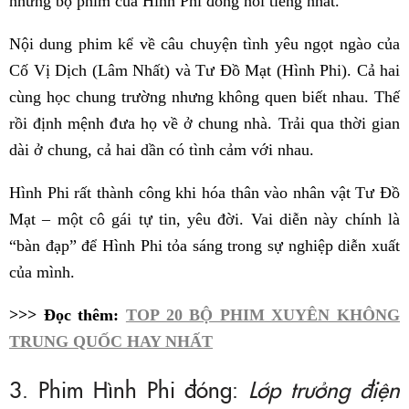
những bộ phim của Hình Phi đóng nổi tiếng nhất.
Nội dung phim kể về câu chuyện tình yêu ngọt ngào của
Cố Vị Dịch (Lâm Nhất) và Tư Đồ Mạt (Hình Phi). Cả hai
cùng học chung trường nhưng không quen biết nhau. Thế
rồi định mệnh đưa họ về ở chung nhà. Trải qua thời gian
dài ở chung, cả hai dần có tình cảm với nhau.
Hình Phi rất thành công khi hóa thân vào nhân vật Tư Đồ
Mạt – một cô gái tự tin, yêu đời. Vai diễn này chính là
“bàn đạp” để Hình Phi tỏa sáng trong sự nghiệp diễn xuất
của mình.
>>> Đọc thêm:
TOP 20 BỘ PHIM XUYÊN KHÔNG
TRUNG QUỐC HAY NHẤT
3. Phim Hình Phi đóng:
Lớp trưởng điện