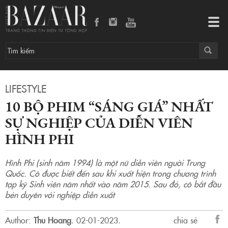
10 bộ phim “sáng giá” nhất sự nghiệp của diễn viên Hình Phi
Tog
navi
LIFESTYLE
10 BỘ PHIM “SÁNG GIÁ” NHẤT
SỰ NGHIỆP CỦA DIỄN VIÊN
HÌNH PHI
Hình Phi (sinh năm 1994) là một nữ diễn viên người Trung
Quốc. Cô được biết đến sau khi xuất hiện trong chương trình
tạp kỹ Sinh viên năm nhất vào năm 2015. Sau đó, cô bắt đầu
bén duyên với nghiệp diễn xuất
Author:
Thu Hoang
.
02-01-2023.
chia sẻ