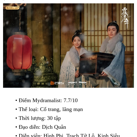
• Điểm Mydramalist: 7.7/10
• Thể loại: Cổ trang, lãng mạn
• Thời lượng: 30 tập
• Đạo diễn: Dịch Quân
• Diễn viên: Hình Phi, Trạch Tử Lộ, Kinh Siêu…