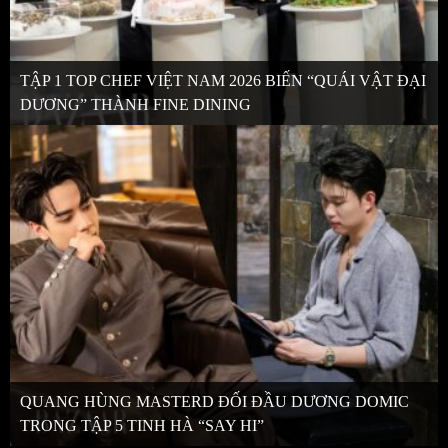
TẬP 1 TOP CHEF VIỆT NAM 2026 BIẾN “QUÁI VẬT ĐẠI
DƯƠNG” THÀNH FINE DINING
QUANG HÙNG MASTERD ĐỐI ĐẦU DƯƠNG DOMIC
TRONG TẬP 5 TINH HÀ “SAY HI”