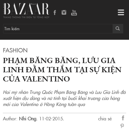
Phạm Băng Băng, Lưu Gia Linh đằm thắm tại sự kiện của Valentino
Tog
navi
FASHION
PHẠM BĂNG BĂNG, LƯU GIA
LINH ĐẰM THẮM TẠI SỰ KIỆN
CỦA VALENTINO
Hai mỹ nhân Trung Quốc Phạm Băng Băng và Lưu Gia Linh đã
xuất hiện dịu dàng và nữ tính tại buổi khai trương cửa hàng
mới của Valentino ở Hồng Kông tuần qua
Author:
Nhi Ong
.
11-02-2015.
chia sẻ
sẻ