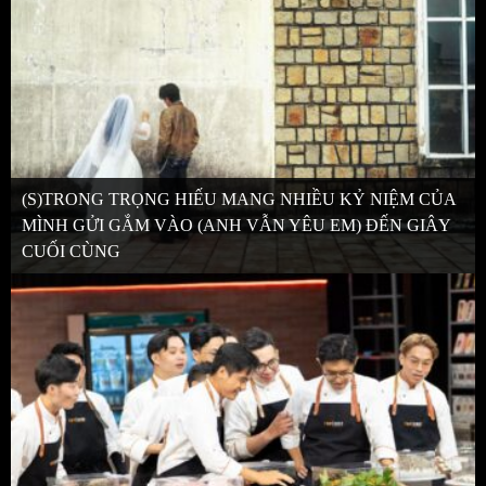
(S)TRONG TRỌNG HIẾU MANG NHIỀU KỶ NIỆM CỦA
MÌNH GỬI GẮM VÀO (ANH VẪN YÊU EM) ĐẾN GIÂY
CUỐI CÙNG