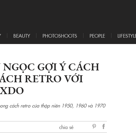
Y
BEAUTY
PHOTOSHOOTS
PEOPLE
LIFESTYL
 NGỌC GỢI Ý CÁCH
ÁCH RETRO VỚI
IXDO
hong cách retro của thập niên 1950, 1960 và 1970
chia sẻ
sẻ