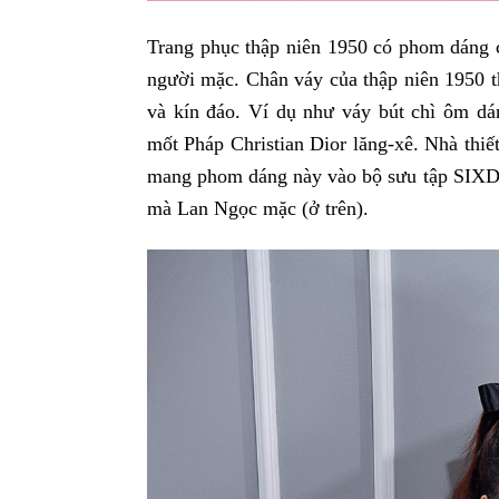
Trang phục thập niên 1950 có phom dáng c
người mặc. Chân váy của thập niên 1950 t
và kín đáo. Ví dụ như váy bút chì ôm d
mốt Pháp Christian Dior lăng-xê. Nhà th
mang phom dáng này vào bộ sưu tập SIXDO
mà Lan Ngọc mặc (ở trên).