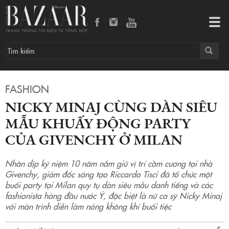
Nicky Minaj cùng dàn siêu mẫu khuấy động party của Givenchy ở Milan
Tog
navi
FASHION
NICKY MINAJ CÙNG DÀN SIÊU
MẪU KHUẤY ĐỘNG PARTY
CỦA GIVENCHY Ở MILAN
Nhân dịp kỷ niệm 10 năm nắm giữ vị trí cầm cương tại nhà
Givenchy, giám đốc sáng tạo Riccardo Tisci đã tổ chức một
buổi party tại Milan quy tụ dàn siêu mẫu danh tiếng và các
fashionista hàng đầu nước Ý, đặc biệt là nữ ca sỹ Nicky Minaj
với màn trình diễn làm nóng không khí buổi tiệc