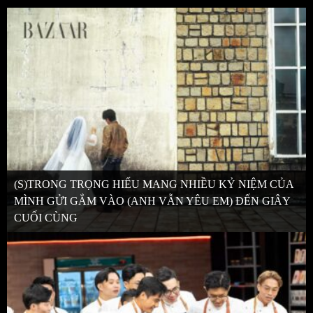
(S)TRONG TRỌNG HIẾU MANG NHIỀU KỶ NIỆM CỦA
MÌNH GỬI GẮM VÀO (ANH VẪN YÊU EM) ĐẾN GIÂY
CUỐI CÙNG