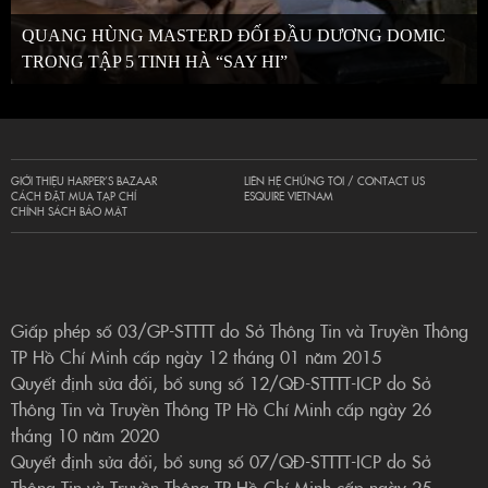
QUANG HÙNG MASTERD ĐỐI ĐẦU DƯƠNG DOMIC
TRONG TẬP 5 TINH HÀ “SAY HI”
GIỚI THIỆU HARPER’S BAZAAR
LIÊN HỆ CHÚNG TÔI / CONTACT US
CÁCH ĐẶT MUA TẠP CHÍ
ESQUIRE VIETNAM
CHÍNH SÁCH BẢO MẬT
Giấp phép số 03/GP-STTTT do Sở Thông Tin và Truyền Thông
TP Hồ Chí Minh cấp ngày 12 tháng 01 năm 2015
Quyết định sửa đổi, bổ sung số 12/QĐ-STTTT-ICP do Sở
Thông Tin và Truyền Thông TP Hồ Chí Minh cấp ngày 26
tháng 10 năm 2020
Quyết định sửa đổi, bổ sung số 07/QĐ-STTTT-ICP do Sở
Thông Tin và Truyền Thông TP Hồ Chí Minh cấp ngày 25