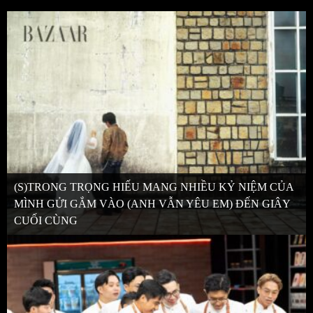
(S)TRONG TRỌNG HIẾU MANG NHIỀU KỶ NIỆM CỦA
MÌNH GỬI GẮM VÀO (ANH VẪN YÊU EM) ĐẾN GIÂY
CUỐI CÙNG