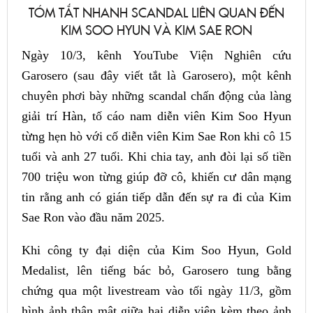
TÓM TẮT NHANH SCANDAL LIÊN QUAN ĐẾN
KIM SOO HYUN VÀ KIM SAE RON
Ngày 10/3, kênh YouTube Viện Nghiên cứu
Garosero (sau đây viết tắt là Garosero), một kênh
chuyên phơi bày những scandal chấn động của làng
giải trí Hàn, tố cáo nam diễn viên Kim Soo Hyun
từng hẹn hò với cố diễn viên Kim Sae Ron khi cô 15
tuổi và anh 27 tuổi. Khi chia tay, anh đòi lại số tiền
700 triệu won từng giúp đỡ cô, khiến cư dân mạng
tin rằng anh có gián tiếp dẫn đến sự ra đi của Kim
Sae Ron vào đầu năm 2025.
Khi công ty đại diện của Kim Soo Hyun, Gold
Medalist, lên tiếng bác bỏ, Garosero tung bằng
chứng qua một livestream vào tối ngày 11/3, gồm
hình ảnh thân mật giữa hai diễn viên kèm theo ảnh