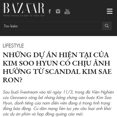
Những dự án hiện tại của Kim Soo Hyun có chịu ảnh hưởng từ scandal Kim Sae Ron?
Tog
navi
LIFESTYLE
NHỮNG DỰ ÁN HIỆN TẠI CỦA
KIM SOO HYUN CÓ CHỊU ẢNH
HƯỞNG TỪ SCANDAL KIM SAE
RON?
Sau buổi livestream vào tối ngày 11/3, trong đó Viện Nghiên
cứu Garosero công bố những bằng chứng cáo buộc Kim Soo
Hyun, danh tiếng của nam diễn viên đang ở trong tình trạng
đáng báo động. Cư dân mạng liên tục yêu cầu loại anh khỏi
các dự án phim và hợp đồng quảng cáo mới.