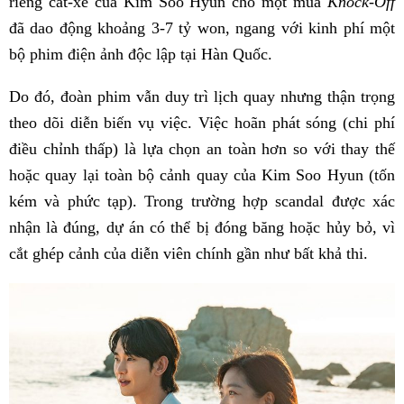
riêng cát-xê của Kim Soo Hyun cho một mùa
Knock-Off
đã dao động khoảng 3-7 tỷ won, ngang với kinh phí một
bộ phim điện ảnh độc lập tại Hàn Quốc.
Do đó, đoàn phim vẫn duy trì lịch quay nhưng thận trọng
theo dõi diễn biến vụ việc. Việc hoãn phát sóng (chi phí
điều chỉnh thấp) là lựa chọn an toàn hơn so với thay thế
hoặc quay lại toàn bộ cảnh quay của Kim Soo Hyun (tốn
kém và phức tạp). Trong trường hợp scandal được xác
nhận là đúng, dự án có thể bị đóng băng hoặc hủy bỏ, vì
cắt ghép cảnh của diễn viên chính gần như bất khả thi.