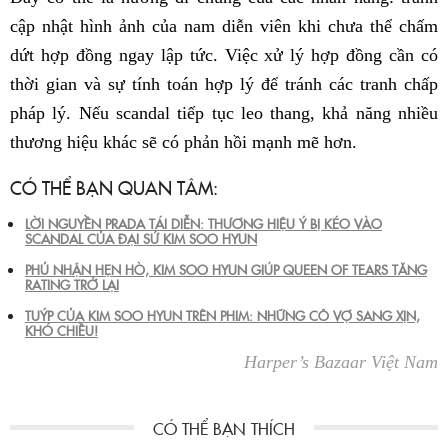
cập nhật hình ảnh của nam diễn viên khi chưa thể chấm
dứt hợp đồng ngay lập tức. Việc xử lý hợp đồng cần có
thời gian và sự tính toán hợp lý để tránh các tranh chấp
pháp lý. Nếu scandal tiếp tục leo thang, khả năng nhiều
thương hiệu khác sẽ có phản hồi mạnh mẽ hơn.
CÓ THỂ BẠN QUAN TÂM:
LỜI NGUYỀN PRADA TÁI DIỄN: THƯƠNG HIỆU Ý BỊ KÉO VÀO
SCANDAL CỦA ĐẠI SỨ KIM SOO HYUN
PHỦ NHẬN HẸN HÒ, KIM SOO HYUN GIÚP QUEEN OF TEARS TĂNG
RATING TRỞ LẠI
TUÝP CỦA KIM SOO HYUN TRÊN PHIM: NHỮNG CÔ VỢ SANG XỊN,
KHÓ CHIỀU!
Harper’s Bazaar Việt Nam