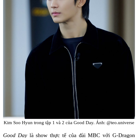
Kim Soo Hyun trong tập 1 và 2 của Good Day. Ảnh: @teo.universe
Good Day
là show thực tế của đài MBC với G-Dragon