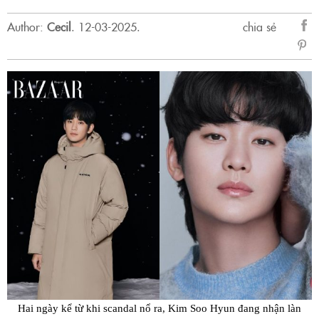
Author:
Cecil
.
12-03-2025.
chia sẻ
sẻ
Fac
Hai ngày kể từ khi scandal nổ ra, Kim Soo Hyun đang nhận làn