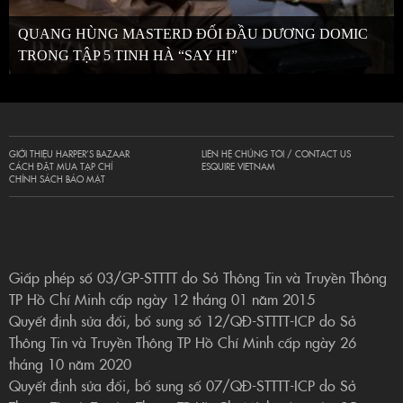
QUANG HÙNG MASTERD ĐỐI ĐẦU DƯƠNG DOMIC
TRONG TẬP 5 TINH HÀ “SAY HI”
GIỚI THIỆU HARPER’S BAZAAR
LIÊN HỆ CHÚNG TÔI / CONTACT US
CÁCH ĐẶT MUA TẠP CHÍ
ESQUIRE VIETNAM
CHÍNH SÁCH BẢO MẬT
Giấp phép số 03/GP-STTTT do Sở Thông Tin và Truyền Thông
TP Hồ Chí Minh cấp ngày 12 tháng 01 năm 2015
Quyết định sửa đổi, bổ sung số 12/QĐ-STTTT-ICP do Sở
Thông Tin và Truyền Thông TP Hồ Chí Minh cấp ngày 26
tháng 10 năm 2020
Quyết định sửa đổi, bổ sung số 07/QĐ-STTTT-ICP do Sở