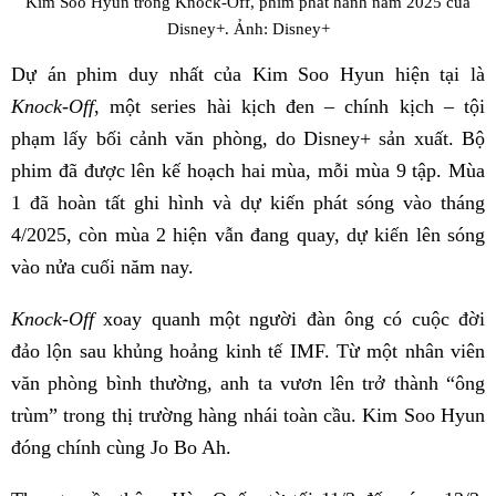
Kim Soo Hyun trong Knock-Off, phim phát hành năm 2025 của
Disney+. Ảnh: Disney+
Dự án phim duy nhất của Kim Soo Hyun hiện tại là
Knock-Off
, một series hài kịch đen – chính kịch – tội
phạm lấy bối cảnh văn phòng, do Disney+ sản xuất. Bộ
phim đã được lên kế hoạch hai mùa, mỗi mùa 9 tập. Mùa
1 đã hoàn tất ghi hình và dự kiến phát sóng vào tháng
4/2025, còn mùa 2 hiện vẫn đang quay, dự kiến lên sóng
vào nửa cuối năm nay.
Knock-Off
xoay quanh một người đàn ông có cuộc đời
đảo lộn sau khủng hoảng kinh tế IMF. Từ một nhân viên
văn phòng bình thường, anh ta vươn lên trở thành “ông
trùm” trong thị trường hàng nhái toàn cầu. Kim Soo Hyun
đóng chính cùng Jo Bo Ah.