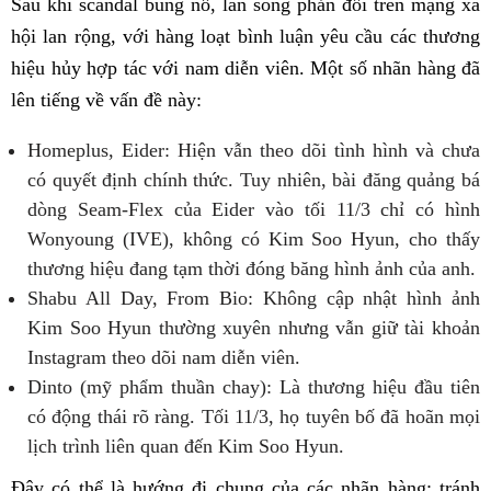
Sau khi scandal bùng nổ, làn sóng phản đối trên mạng xã
hội lan rộng, với hàng loạt bình luận yêu cầu các thương
hiệu hủy hợp tác với nam diễn viên. Một số nhãn hàng đã
lên tiếng về vấn đề này:
Homeplus, Eider: Hiện vẫn theo dõi tình hình và chưa
có quyết định chính thức. Tuy nhiên, bài đăng quảng bá
dòng Seam-Flex của Eider vào tối 11/3 chỉ có hình
Wonyoung (IVE), không có Kim Soo Hyun, cho thấy
thương hiệu đang tạm thời đóng băng hình ảnh của anh.
Shabu All Day, From Bio: Không cập nhật hình ảnh
Kim Soo Hyun thường xuyên nhưng vẫn giữ tài khoản
Instagram theo dõi nam diễn viên.
Dinto (mỹ phẩm thuần chay): Là thương hiệu đầu tiên
có động thái rõ ràng. Tối 11/3, họ tuyên bố đã hoãn mọi
lịch trình liên quan đến Kim Soo Hyun.
Đây có thể là hướng đi chung của các nhãn hàng: tránh