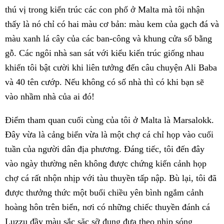
thú vị trong kiến trúc các con phố ở Malta mà tôi nhận
thấy là nó chỉ có hai
màu cơ bản: màu kem của gạch đá và
màu xanh lá cây của các ban-công và khung cửa sổ bằng
gỗ. Các ngôi nhà san sát với kiểu kiến trúc giống nhau
khiến tôi bật cười khi liên tưởng đến câu chuyện Ali Baba
và 40 tên cướp. Nếu không có số nhà thì có khi bạn sẽ
vào nhầm nhà của ai đó!
Điểm tham quan cuối cùng của tôi ở Malta là Marsalokk.
Đây vừa là cảng biển vừa là một chợ cá chỉ họp vào cuối
tuần của người dân địa phương. Đáng tiếc, tôi đến đây
vào ngày thường nên không được chứng kiến cảnh họp
chợ cá rất nhộn nhịp với tàu thuyền tấp nập. Bù lại, tôi đã
được thưởng thức một buổi chiều yên bình ngắm cảnh
hoàng hôn trên biển, nơi có những chiếc thuyền đánh cá
Luzzu đầy màu sắc sặc sỡ đung đưa theo nhịp sóng