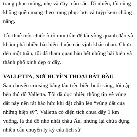
trang phục mỏng, nhẹ và đầy màu sắc. Dĩ nhiên, tôi cũng
không quên mang theo trang phục bơi và tuýp kem chống
nắng.
Tôi thuê một chiếc ô-tô mui trần để lái vòng quanh đảo và
khám phá nhiều bãi biển thuộc các vịnh khác nhau. Chưa
đến
một tuần, tôi đã tham quan hầu hết những bãi biển và
thành phố xinh đẹp ở đây.
VALLETTA, NƠI HUYỀN THOẠI BẮT ĐẦU
Sau chuyến cruising bằng tàu trên biển buổi sáng, tôi cập
bến thủ đô Valletta. Tôi đã đọc nhiều thông tin về vùng
đất này nên rất háo hức khi đặt chân lên “vùng đất của
những hiệp sỹ”. Valletta có diện tích chưa đầy 1 km
vuông, là thủ đô nhỏ nhất châu Âu, nhưng lại chứa đựng
nhiều câu chuyện ly kỳ của lịch sử.