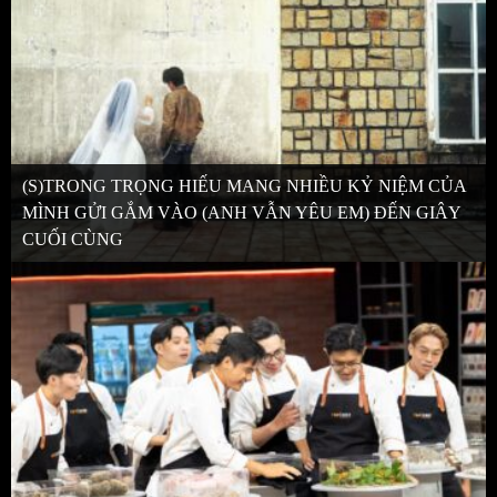
(S)TRONG TRỌNG HIẾU MANG NHIỀU KỶ NIỆM CỦA
MÌNH GỬI GẮM VÀO (ANH VẪN YÊU EM) ĐẾN GIÂY
CUỐI CÙNG