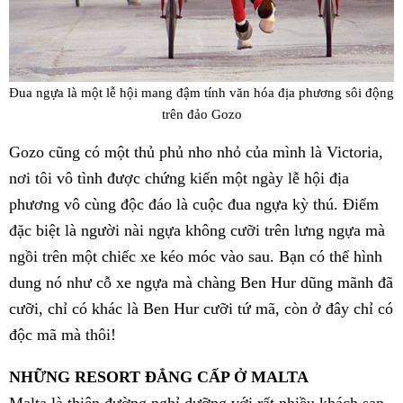
Đua ngựa là một lễ hội mang đậm tính văn hóa địa phương sôi động
trên đảo Gozo
Gozo cũng có một thủ phủ nho nhỏ của mình là Victoria,
nơi tôi vô tình được chứng kiến một ngày lễ hội địa
phương vô cùng độc đáo là cuộc đua ngựa kỳ thú. Điểm
đặc biệt là người nài ngựa không cưỡi trên lưng ngựa mà
ngồi trên một chiếc xe kéo móc vào sau. Bạn có thể hình
dung nó như cỗ xe ngựa mà chàng Ben Hur dũng mãnh đã
cưỡi, chỉ có khác là Ben Hur cưỡi tứ mã, còn ở đây chỉ có
độc mã mà thôi!
NHỮNG RESORT ĐẲNG CẤP Ở MALTA
Malta là thiên đường nghỉ dưỡng với rất nhiều khách sạn,