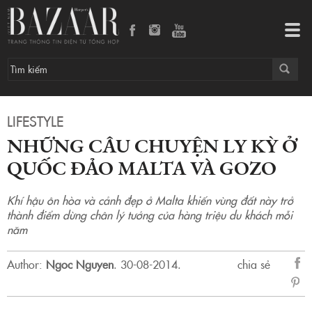
Những câu chuyện ly kỳ ở quốc đảo Malta và Gozo
Tog
navi
LIFESTYLE
NHỮNG CÂU CHUYỆN LY KỲ Ở
QUỐC ĐẢO MALTA VÀ GOZO
Khí hậu ôn hòa và cảnh đẹp ở Malta khiến vùng đất này trở
thành điểm dừng chân lý tưởng của hàng triệu du khách mỗi
năm
Author:
Ngoc Nguyen
.
30-08-2014.
chia sẻ
sẻ
Fac