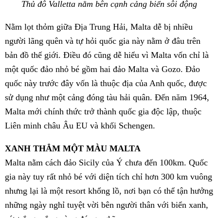
Thủ đô Valletta nằm bên cạnh cảng biển sôi động
Nằm lọt thỏm giữa Địa Trung Hải, Malta dễ bị nhiều
người lãng quên và tự hỏi quốc gia này nằm ở đâu trên
bản đồ thế giới. Điều đó cũng dễ hiểu vì Malta vốn chỉ là
một quốc đảo nhỏ bé gồm hai đảo Malta và Gozo. Đảo
quốc này trước đây vốn là thuộc địa của Anh quốc, được
sử dụng như một cảng đóng tàu hải quân. Đến năm 1964,
Malta mới chính thức trở thành quốc gia độc lập, thuộc
Liên minh châu Âu EU và khối Schengen.
XANH THẲM MỘT MÀU MALTA
Malta nằm cách đảo Sicily của Ý chưa đến 100km. Quốc
gia này tuy rất nhỏ bé với diện tích chỉ hơn 300 km vuông
nhưng lại là
một resort khổng lồ, nơi bạn có thể tận hưởng
những ngày nghỉ tuyệt vời bên người thân với biển xanh,