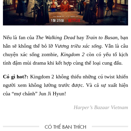
Nếu là fan của
The Walking Dead
hay
Train to Busan
, bạn
hẵn sẽ không thể bỏ lỡ
Vương triều xác sống
. Vẫn là câu
chuyện xác sống zombie,
Kingdom 2
còn có yếu tố kịch
tính đậm mùi drama khi kết hợp cùng thể loại cung đấu.
Có gì hot?:
Kingdom 2 không thiếu những cú twist khiến
người xem không lường trước được. Và cả sự xuất hiện
của “mợ chảnh” Jun Ji Hyun!
Harper’s Bazaar Vietnam