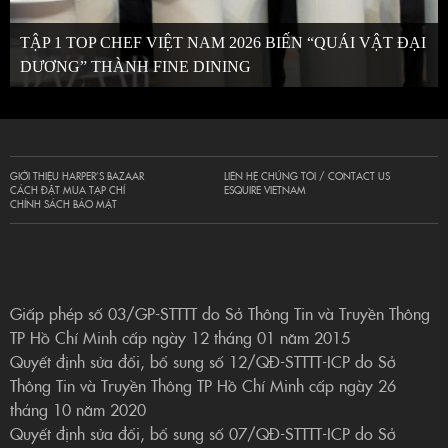
TẬP 1 TOP CHEF VIỆT NAM 2026 BIẾN “QUÁI VẬT ĐẠI
DƯƠNG” THÀNH FINE DINING
GIỚI THIỆU HARPER’S BAZAAR
LIÊN HỆ CHÚNG TÔI / CONTACT US
CÁCH ĐẶT MUA TẠP CHÍ
ESQUIRE VIETNAM
CHÍNH SÁCH BẢO MẬT
Giấp phép số 03/GP-STTTT do Sở Thông Tin và Truyền Thông
TP Hồ Chí Minh cấp ngày 12 tháng 01 năm 2015
Quyết định sửa đổi, bổ sung số 12/QĐ-STTTT-ICP do Sở
Thông Tin và Truyền Thông TP Hồ Chí Minh cấp ngày 26
tháng 10 năm 2020
Quyết định sửa đổi, bổ sung số 07/QĐ-STTTT-ICP do Sở