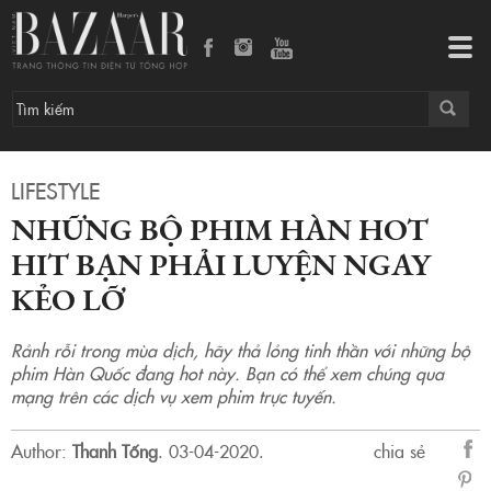
NHỮNG BỘ PHIM HÀN HOT HIT BẠN PHẢI LUYỆN NGAY KẺO LỠ
Tog
navi
LIFESTYLE
NHỮNG BỘ PHIM HÀN HOT
HIT BẠN PHẢI LUYỆN NGAY
KẺO LỠ
Rảnh rỗi trong mùa dịch, hãy thả lỏng tinh thần với những bộ
phim Hàn Quốc đang hot này. Bạn có thể xem chúng qua
mạng trên các dịch vụ xem phim trực tuyến.
Author:
Thanh Tống
.
03-04-2020.
chia sẻ
sẻ