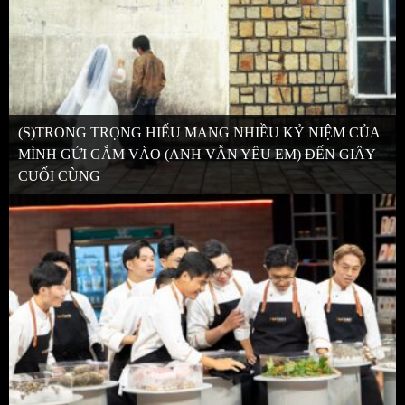
(S)TRONG TRỌNG HIẾU MANG NHIỀU KỶ NIỆM CỦA
MÌNH GỬI GẮM VÀO (ANH VẪN YÊU EM) ĐẾN GIÂY
CUỐI CÙNG