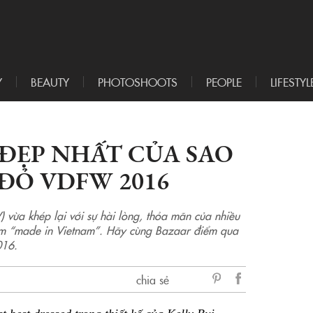
Y
BEAUTY
PHOTOSHOOTS
PEOPLE
LIFESTYL
ĐẸP NHẤT CỦA SAO
ĐỎ VDFW 2016
ừa khép lại với sự hài lòng, thỏa mãn của nhiều
hẩm “made in Vietnam”. Hãy cùng Bazaar điểm qua
016.
chia sẻ
sẻ