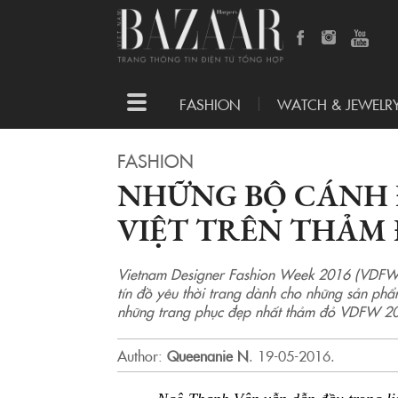
Toggle
FASHION
WATCH & JEWELR
navigation
FASHION
NHỮNG BỘ CÁNH 
VIỆT TRÊN THẢM 
Vietnam Designer Fashion Week 2016 (VDFW) v
tín đồ yêu thời trang dành cho những sản p
những trang phục đẹp nhất thảm đỏ VDFW 2
Author:
Queenanie N
.
19-05-2016.