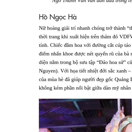
Ngô Thanh Vân vẫn dẫn đầu trong list
Hồ Ngọc Hà
Nữ hoàng giải trí nhanh chóng trở thành “t
thời trang khi xuất hiện trên thảm đỏ VDF
tính. Chiếc đầm hoa với đường cắt cúp táo
điểm nhấn khoe được nét quyến rũ của bà 
diện nằm trong bộ sưu tập “Đảo hoa sứ” 
Nguyen). Với họa tiết nhiệt đới sắc xanh –
của mùa hè đã giúp người đẹp gốc Quảng Bì
không kém phần nổi bật giữa dàn mỹ nhân 