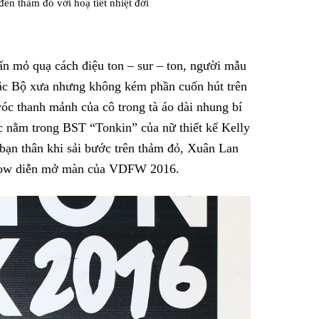
n thảm đỏ với hoạ tiết nhiệt đới
ấn mỏ quạ cách điệu ton – sur – ton, người mẫu
ắc Bộ xưa nhưng không kém phần cuốn hút trên
óc thanh mảnh của cô trong tà áo dài nhung bí
c nằm trong BST “Tonkin” của nữ thiết kế Kelly
 bạn thân khi sải bước trên thảm đỏ, Xuân Lan
show diễn mở màn của VDFW 2016.