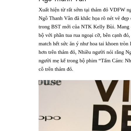
Xuất hiện từ rất sớm tại thảm đỏ VDFW ngà
Ngô Thanh Vân đã khắc họa rõ nét vẻ đẹp 
trong BST mới của NTK Kelly Bùi. Mang c
bộ với phần tua rua ngoại cỡ, bên cạnh đ
match hết sức ăn ý như hoa tai khoen tròn l
hơn trên thảm đỏ, Nhiều người nói rằng N
người mẹ kế trong bộ phim “Tấm Cám: Nhữ
cô trên thảm đỏ.