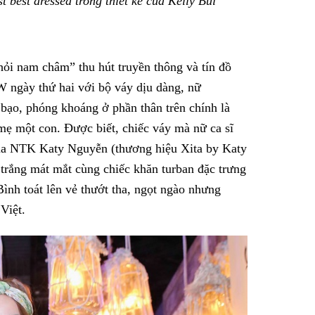
 best dressed trong thiết kế của Kelly Bui
Facebook
hỏi nam châm” thu hút truyền thông và tín đồ
W ngày thứ hai với bộ váy dịu dàng, nữ
 bạo, phóng khoáng ở phần thân trên chính là
mẹ một con. Được biết, chiếc váy mà nữ ca sĩ
của NTK Katy Nguyễn (thương hiệu Xita by Katy
 trắng mát mắt cùng chiếc khăn turban đặc trưng
nh toát lên vẻ thướt tha, ngọt ngào nhưng
Việt.