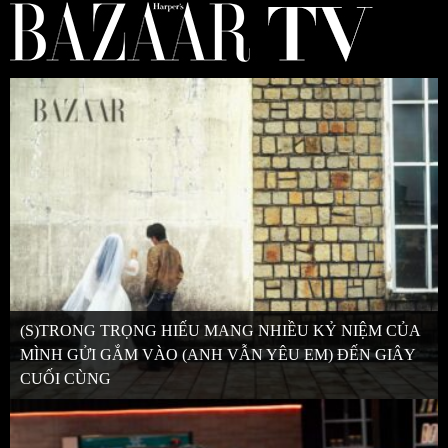
(S)TRONG TRỌNG HIẾU MANG NHIỀU KỶ NIỆM CỦA
MÌNH GỬI GẮM VÀO (ANH VẪN YÊU EM) ĐẾN GIÂY
CUỐI CÙNG