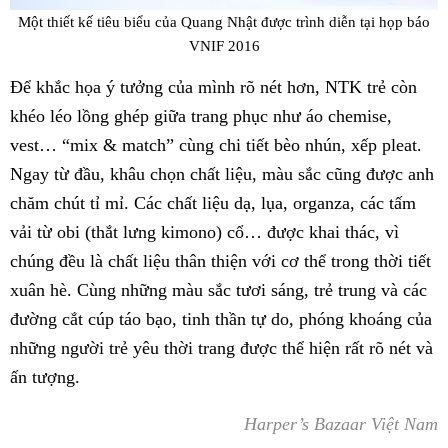
Một thiết kế tiêu biểu của Quang Nhật được trình diễn tại họp báo
VNIF 2016
Để khắc họa ý tưởng của mình rõ nét hơn, NTK trẻ còn
khéo léo lồng ghép giữa trang phục như áo chemise,
vest… “mix & match” cùng chi tiết bèo nhún, xếp pleat.
Ngay từ đầu, khâu chọn chất liệu, màu sắc cũng được anh
chăm chút tỉ mỉ. Các chất liệu dạ, lụa, organza, các tấm
vải từ obi (thắt lưng kimono) cổ… được khai thác, vì
chúng đều là chất liệu thân thiện với cơ thể trong thời tiết
xuân hè. Cùng những màu sắc tươi sáng, trẻ trung và các
đường cắt cúp táo bạo, tinh thần tự do, phóng khoáng của
những người trẻ yêu thời trang được thể hiện rất rõ nét và
ấn tượng.
Harper’s Bazaar Việt Nam