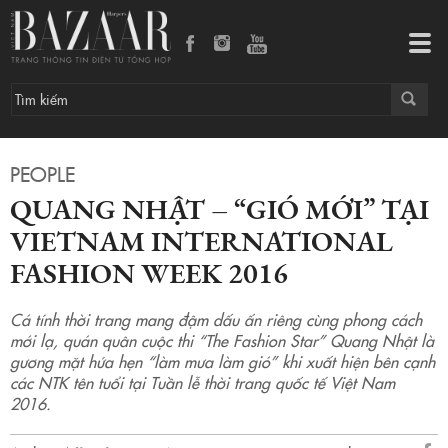
Tog
navi
PEOPLE
QUANG NHẬT – “GIÓ MỚI” TẠI
VIETNAM INTERNATIONAL
FASHION WEEK 2016
Cá tính thời trang mang đậm dấu ấn riêng cùng phong cách
mới lạ, quán quân cuộc thi “The Fashion Star” Quang Nhật là
gương mặt hứa hẹn “làm mưa làm gió” khi xuất hiện bên cạnh
các NTK tên tuổi tại Tuần lễ thời trang quốc tế Việt Nam
2016.