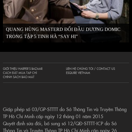
QUANG HÙNG MASTERD ĐỐI ĐẦU DƯƠNG DOMIC
TRONG TẬP 5 TINH HÀ “SAY HI”
GIỚI THIỆU HARPER’S BAZAAR
LIÊN HỆ CHÚNG TÔI / CONTACT US
CÁCH ĐẶT MUA TẠP CHÍ
ESQUIRE VIETNAM
CHÍNH SÁCH BẢO MẬT
Giấp phép số 03/GP-STTTT do Sở Thông Tin và Truyền Thông
TP Hồ Chí Minh cấp ngày 12 tháng 01 năm 2015
Quyết định sửa đổi, bổ sung số 12/QĐ-STTTT-ICP do Sở
Thông Tin và Truyền Thông TP Hồ Chí Minh cấp ngày 26