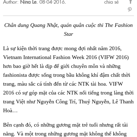
Author:
Nina Le
.
08-04-2016.
chia sẻ
sẻ
Fac
Chân dung Quang Nhật, quán quân cuộc thi The Fashion
Star
Là sự kiện thời trang được mong đợi nhất năm 2016,
Vietnam International Fashion Week 2016 (VIFW 2016)
hơn bao giờ hết là dịp để giới chuyên môn và những
fashionista được sống trong bầu không khí đậm chất thời
trang, màu sắc cá tính đến từ các NTK tài hoa. VIFW
2016 có sự góp mặt của các NTK nổi tiếng trong làng thời
trang Việt như Nguyễn Công Trí, Thuỷ Nguyễn, Lê Thanh
Hoà…
Bên cạnh đó, có những gương mặt trẻ tuổi nhưng rất tài
năng. Và một trong những gương mặt không thể không