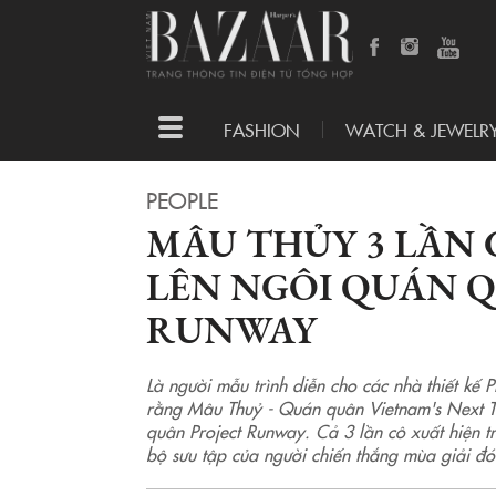
Toggle
FASHION
WATCH & JEWELR
navigation
PEOPLE
MÂU THỦY 3 LẦN 
LÊN NGÔI QUÁN 
RUNWAY
Là người mẫu trình diễn cho các nhà thiết kế P
rằng Mâu Thuỷ - Quán quân Vietnam's Next T
quân Project Runway. Cả 3 lần cô xuất hiện t
bộ sưu tập của người chiến thắng mùa giải đó