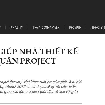
Y
BEAUTY
PHOTOSHOOTS
PEOPLE
LIFESTYL
GIÚP NHÀ THIẾT KẾ
QUÂN PROJECT
roject Runway Việt Nam suốt ba mùa giải, ít ai biết
op Model 2013 có cơ duyên kì lạ với các quán
rong bộ sưu tập ở 3 mùa giải đều vô tình cũng là