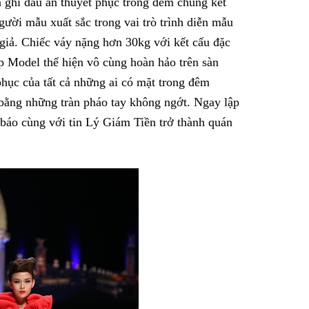
 ghi dấu ấn thuyết phục trong đêm chung kết
ời mẫu xuất sắc trong vai trò trình diễn mẫu
giả. Chiếc váy nặng hơn 30kg với kết cấu đặc
p Model thể hiện vô cùng hoàn hảo trên sàn
hục của tất cả những ai có mặt trong đêm
ằng những tràn pháo tay không ngớt. Ngay lập
báo cùng với tin Lý Giám Tiền trở thành quán