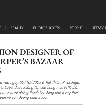
Y
BEAUTY
PHOTOSHOOTS
PEOPLE
LIFESTYL
ION DESIGNER OF
RPER’S BAZAAR
5
ra vào ngày 30/10/2025 ở Thủ Thiêm Riverstage,
C.DAM được xướng tên cho hạng mục NTK thời
cảm xúc về những thành tựu đáng nhớ trong thời
uan về con đường phía trước.