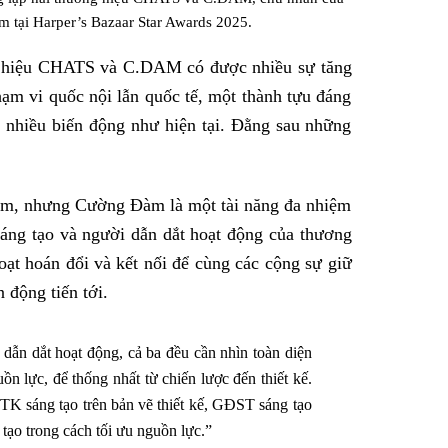
m tại Harper’s Bazaar Star Awards 2025.
ng hiệu CHATS và C.DAM có được nhiều sự tăng
hạm vi quốc nội lẫn quốc tế, một thành tựu đáng
có nhiều biến động như hiện tại. Đằng sau những
 năm, nhưng Cường Đàm là một tài năng đa nhiệm
sáng tạo và người dẫn dắt hoạt động của thương
hoạt hoán đổi và kết nối để cùng các cộng sự giữ
động tiến tới.
dẫn dắt hoạt động, cả ba đều cần nhìn toàn diện
ồn lực, để thống nhất từ chiến lược đến thiết kế.
NTK sáng tạo trên bản vẽ thiết kế, GĐST sáng tạo
 tạo trong cách tối ưu nguồn lực.”