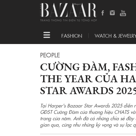
Toggle
FASHION
WATCH & JEWELR
navigation
PEOPLE
CƯỜNG ĐÀM, FASH
THE YEAR CỦA HA
STAR AWARDS 202
Tại Harper's Bazaar Star Awards 2025 diễn 
GĐST Cường Đàm của thương hiệu CHATS và 
trang của năm. Anh đã có những chia sẻ đầy 
gian qua, cũng như những kỳ vọng và sự lạc q