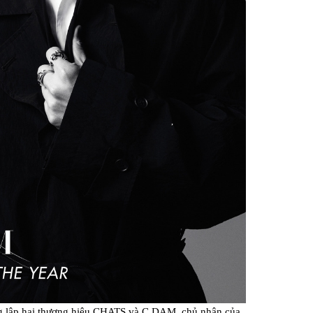
g lập hai thương hiệu CHATS và C.DAM, chủ nhân của