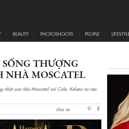
Y
BEAUTY
PHOTOSHOOTS
PEOPLE
LIFESTYL
C SỐNG THƯỢNG
NH NHÀ MOSCATEL
g nhật của nhà Moscatel với Cole, Kelsea và cậu
chia sẻ
sẻ
Facebook