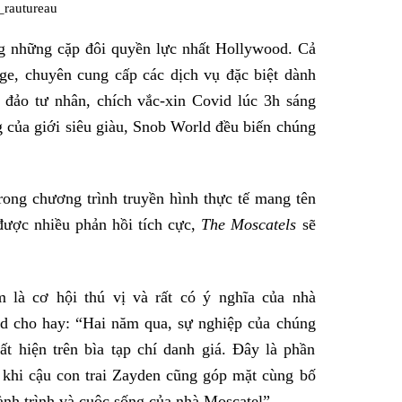
rautureau
ng những cặp đôi quyền lực nhất Hollywood. Cả
ge, chuyên cung cấp các dịch vụ đặc biệt dành
 đảo tư nhân, chích vắc-xin Covid lúc 3h sáng
của giới siêu giàu, Snob World đều biến chúng
rong chương trình truyền hình thực tế mang tên
ược nhiều phản hồi tích cực,
The Moscatels
sẽ
m là cơ hội thú vị và rất có ý nghĩa của nhà
d cho hay: “Hai năm qua, sự nghiệp của chúng
ất hiện trên bìa tạp chí danh giá. Đây là phần
 khi cậu con trai Zayden cũng góp mặt cùng bố
nh trình và cuộc sống của nhà Moscatel”.