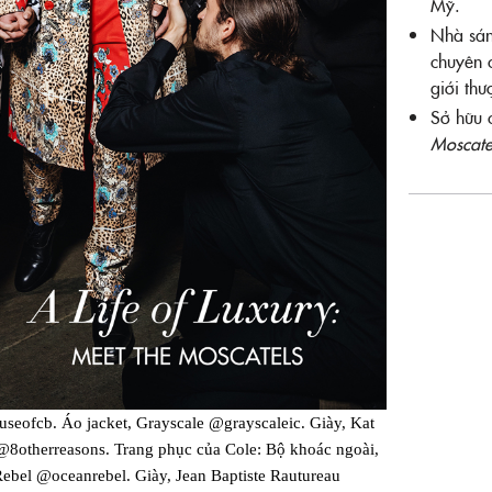
Mỹ.
Nhà sán
chuyên 
giới thư
Sở hữu c
Moscate
eofcb. Áo jacket, Grayscale @grayscaleic. Giày, Kat
8otherreasons. Trang phục của Cole: Bộ khoác ngoài,
ebel @oceanrebel. Giày, Jean Baptiste Rautureau