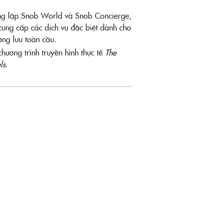
g lập Snob World và Snob Concierge,
cung cấp các dịch vụ đặc biệt dành cho
ợng lưu toàn cầu.
hương trình truyền hình thực tế
The
ls
.