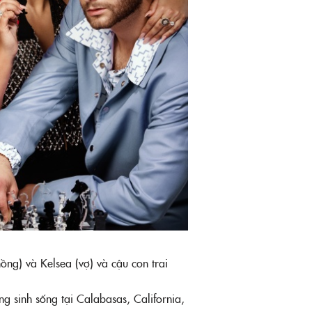
ồng) và Kelsea (vợ) và cậu con trai
g sinh sống tại Calabasas, California,