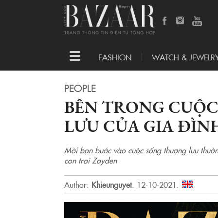
Toggle
FASHION
WATCH & JEWELR
navigation
PEOPLE
BÊN TRONG CUỘ
LƯU CỦA GIA ĐÌ
Mời bạn bước vào cuộc sống thượng lưu thườn
con trai Zayden
Author:
Khieunguyet
.
12-10-2021.