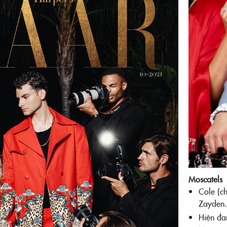
Moscatels
Cole (ch
Zayden.
Hiện đan