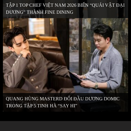
TẬP 1 TOP CHEF VIỆT NAM 2026 BIẾN “QUÁI VẬT ĐẠI
DƯƠNG” THÀNH FINE DINING
QUANG HÙNG MASTERD ĐỐI ĐẦU DƯƠNG DOMIC
TRONG TẬP 5 TINH HÀ “SAY HI”