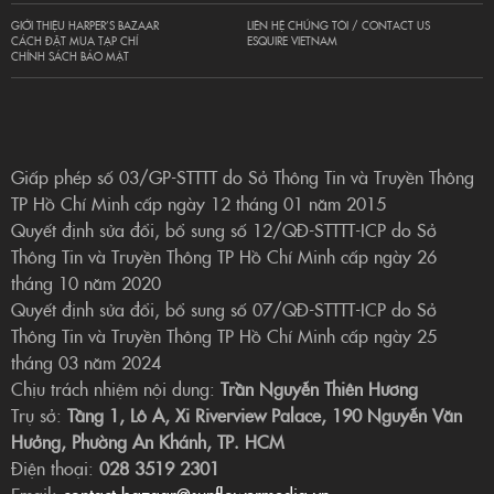
GIỚI THIỆU HARPER’S BAZAAR
LIÊN HỆ CHÚNG TÔI / CONTACT US
CÁCH ĐẶT MUA TẠP CHÍ
ESQUIRE VIETNAM
CHÍNH SÁCH BẢO MẬT
Giấp phép số 03/GP-STTTT do Sở Thông Tin và Truyền Thông
TP Hồ Chí Minh cấp ngày 12 tháng 01 năm 2015
Quyết định sửa đổi, bổ sung số 12/QĐ-STTTT-ICP do Sở
Thông Tin và Truyền Thông TP Hồ Chí Minh cấp ngày 26
tháng 10 năm 2020
Quyết định sửa đổi, bổ sung số 07/QĐ-STTTT-ICP do Sở
Thông Tin và Truyền Thông TP Hồ Chí Minh cấp ngày 25
tháng 03 năm 2024
Chịu trách nhiệm nội dung:
Trần Nguyễn Thiên Hương
Trụ sở:
Tầng 1, Lô A, Xi Riverview Palace, 190 Nguyễn Văn
Hưởng, Phường An Khánh, TP. HCM
Điện thoại:
028 3519 2301