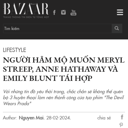
Người hâm mộ muốn Meryl Streep, Anne Hathaway và Emily Blunt tái hợp
Tog
navi
LIFESTYLE
NGƯỜI HÂM MỘ MUỐN MERYL
STREEP, ANNE HATHAWAY VÀ
EMILY BLUNT TÁI HỢP
Với những tín đồ yêu thời trang, chắc chắn sẽ không thể quên
bộ 3 huyền thoại làm nên thành công của tựa phim "The Devil
Wears Prada"
Author:
Nguyen Mai
.
28-02-2024.
chia sẻ
sẻ