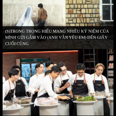
(S)TRONG TRỌNG HIẾU MANG NHIỀU KỶ NIỆM CỦA
MÌNH GỬI GẮM VÀO (ANH VẪN YÊU EM) ĐẾN GIÂY
CUỐI CÙNG