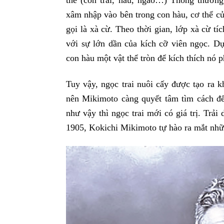
thể (con trai, hàu, ngao…) Thông thường, 
xâm nhập vào bên trong con hàu, cơ thể của 
gọi là xà cừ. Theo thời gian, lớp xà cừ t
với sự lớn dần của kích cỡ viên ngọc. D
con hàu một vật thể tròn để kích thích nó ph
Tuy vậy, ngọc trai nuôi cấy được tạo ra k
nên Mikimoto càng quyết tâm tìm cách để 
như vậy thì ngọc trai mới có giá trị. Trải
1905, Kokichi Mikimoto tự hào ra mắt những