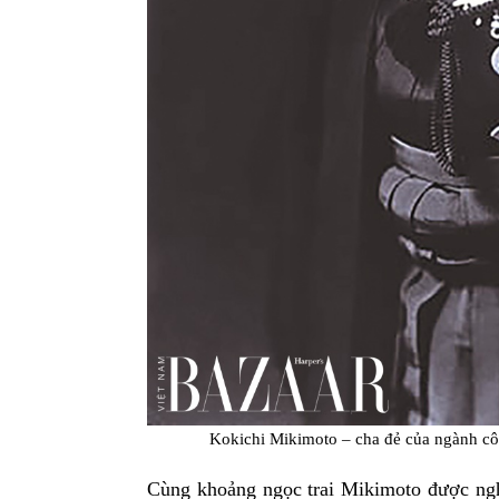
Kokichi Mikimoto – cha đẻ của ngành côn
Cùng khoảng ngọc trai Mikimoto được nghiên