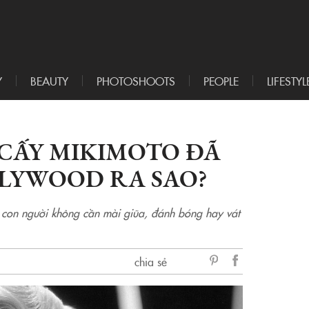
Y
BEAUTY
PHOTOSHOOTS
PEOPLE
LIFESTYL
 CẤY MIKIMOTO ĐÃ
LYWOOD RA SAO?
 con người không cần mài giũa, đánh bóng hay vát
chia sẻ
sẻ
Facebook