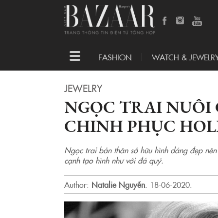
Toggle
FASHION
WATCH & JEWELR
navigation
JEWELRY
NGỌC TRAI NUÔI
CHINH PHỤC HOL
Ngọc trai bản thân sở hữu hình dáng đẹp nên
cạnh tạo hình như với đá quý.
Author:
Natalie Nguyễn
.
18-06-2020.