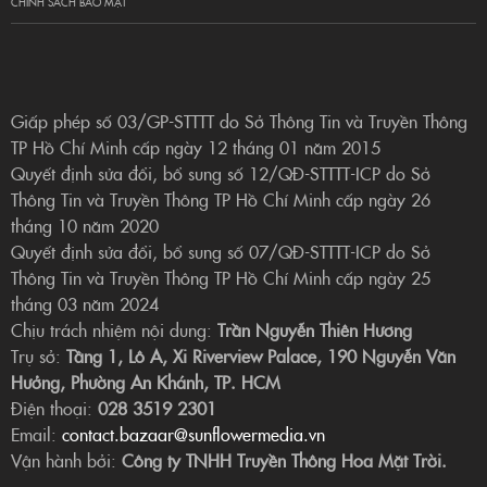
CHÍNH SÁCH BẢO MẬT
Giấp phép số 03/GP-STTTT do Sở Thông Tin và Truyền Thông
TP Hồ Chí Minh cấp ngày 12 tháng 01 năm 2015
Quyết định sửa đổi, bổ sung số 12/QĐ-STTTT-ICP do Sở
Thông Tin và Truyền Thông TP Hồ Chí Minh cấp ngày 26
tháng 10 năm 2020
Quyết định sửa đổi, bổ sung số 07/QĐ-STTTT-ICP do Sở
Thông Tin và Truyền Thông TP Hồ Chí Minh cấp ngày 25
tháng 03 năm 2024
Chịu trách nhiệm nội dung:
Trần Nguyễn Thiên Hương
Trụ sở:
Tầng 1, Lô A, Xi Riverview Palace, 190 Nguyễn Văn
Hưởng, Phường An Khánh, TP. HCM
Điện thoại:
028 3519 2301
Email:
contact.bazaar@sunflowermedia.vn
Vận hành bởi:
Công ty TNHH Truyền Thông Hoa Mặt Trời.