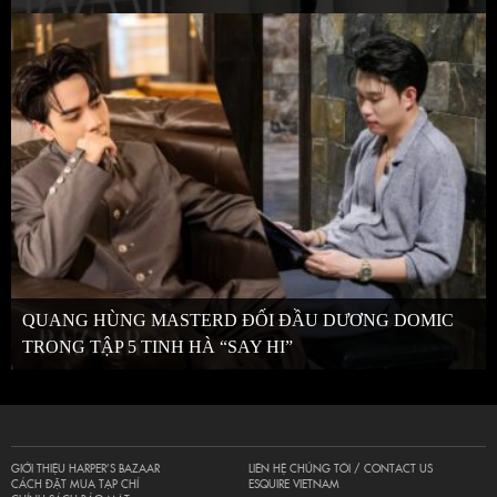
QUANG HÙNG MASTERD ĐỐI ĐẦU DƯƠNG DOMIC
TRONG TẬP 5 TINH HÀ “SAY HI”
GIỚI THIỆU HARPER’S BAZAAR
LIÊN HỆ CHÚNG TÔI / CONTACT US
CÁCH ĐẶT MUA TẠP CHÍ
ESQUIRE VIETNAM