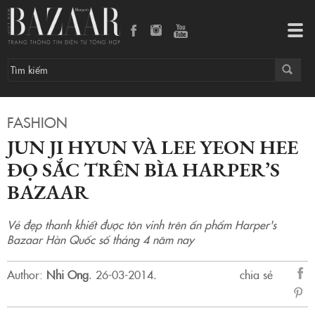
JUN JI HYUN VÀ LEE YEON HEE ĐỌ SẮC TRÊN BÌA HARPER’S BAZAAR
Tog
navi
FASHION
JUN JI HYUN VÀ LEE YEON HEE
ĐỌ SẮC TRÊN BÌA HARPER’S
BAZAAR
Vẻ đẹp thanh khiết được tôn vinh trên ấn phẩm Harper's
Bazaar Hàn Quốc số tháng 4 năm nay
Author:
Nhi Ong
.
26-03-2014.
chia sẻ
sẻ
Fac