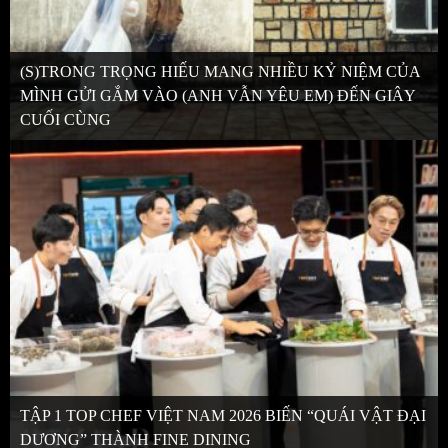
(S)TRONG TRỌNG HIẾU MANG NHIỀU KỶ NIỆM CỦA
MÌNH GỬI GẮM VÀO (ANH VẪN YÊU EM) ĐẾN GIÂY
CUỐI CÙNG
TẬP 1 TOP CHEF VIỆT NAM 2026 BIẾN “QUÁI VẬT ĐẠI
DƯƠNG” THÀNH FINE DINING