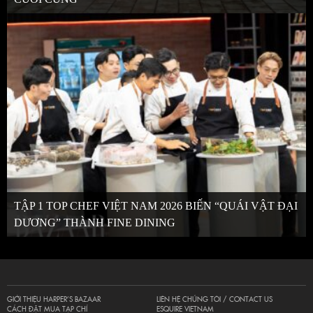
TẬP 1 TOP CHEF VIỆT NAM 2026 BIẾN “QUÁI VẬT ĐẠI
DƯƠNG” THÀNH FINE DINING
GIỚI THIỆU HARPER’S BAZAAR
LIÊN HỆ CHÚNG TÔI / CONTACT US
CÁCH ĐẶT MUA TẠP CHÍ
ESQUIRE VIETNAM