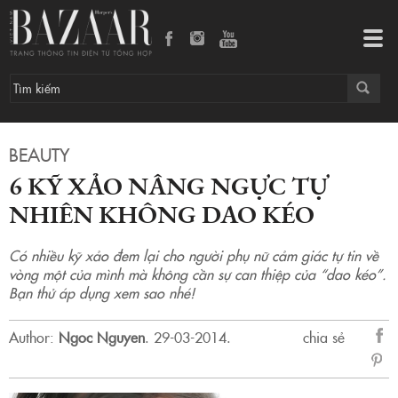
6 kỹ xảo nâng ngực tự nhiên không dao kéo
Tog
navi
BEAUTY
6 KỸ XẢO NÂNG NGỰC TỰ
NHIÊN KHÔNG DAO KÉO
Có nhiều kỹ xảo đem lại cho người phụ nữ cảm giác tự tin về
vòng một của mình mà không cần sự can thiệp của “dao kéo”.
Bạn thử áp dụng xem sao nhé!
Author:
Ngoc Nguyen
.
29-03-2014.
chia sẻ
sẻ
Fac