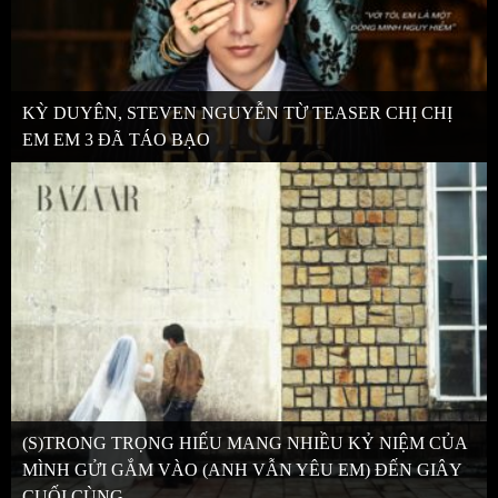
KỲ DUYÊN, STEVEN NGUYỄN TỪ TEASER CHỊ CHỊ
EM EM 3 ĐÃ TÁO BẠO
(S)TRONG TRỌNG HIẾU MANG NHIỀU KỶ NIỆM CỦA
MÌNH GỬI GẮM VÀO (ANH VẪN YÊU EM) ĐẾN GIÂY
CUỐI CÙNG