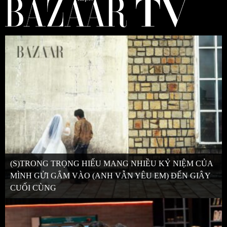
(S)TRONG TRỌNG HIẾU MANG NHIỀU KỶ NIỆM CỦA
MÌNH GỬI GẮM VÀO (ANH VẪN YÊU EM) ĐẾN GIÂY
CUỐI CÙNG