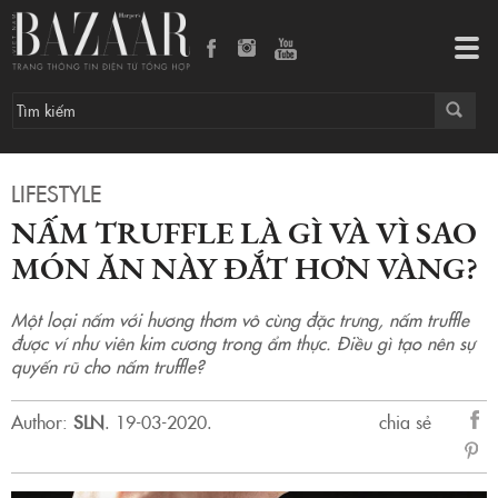
Nấm truffle là gì và vì sao món ăn này đắt hơn vàng?
Tog
navi
LIFESTYLE
NẤM TRUFFLE LÀ GÌ VÀ VÌ SAO
MÓN ĂN NÀY ĐẮT HƠN VÀNG?
Một loại nấm với hương thơm vô cùng đặc trưng, nấm truffle
được ví như viên kim cương trong ẩm thực. Điều gì tạo nên sự
quyến rũ cho nấm truffle?
Author:
SLN
.
19-03-2020.
chia sẻ
sẻ
Fac