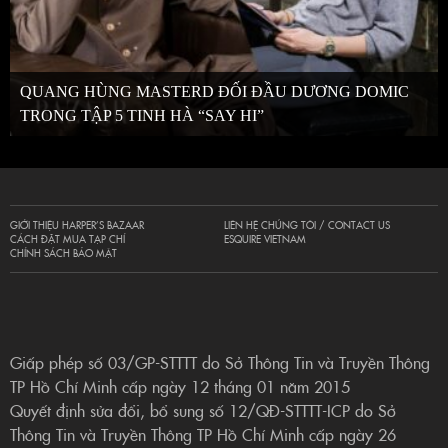
QUANG HÙNG MASTERD ĐỐI ĐẦU DƯƠNG DOMIC
TRONG TẬP 5 TINH HÀ “SAY HI”
GIỚI THIỆU HARPER’S BAZAAR
LIÊN HỆ CHÚNG TÔI / CONTACT US
CÁCH ĐẶT MUA TẠP CHÍ
ESQUIRE VIETNAM
CHÍNH SÁCH BẢO MẬT
Giấp phép số 03/GP-STTTT do Sở Thông Tin và Truyền Thông
TP Hồ Chí Minh cấp ngày 12 tháng 01 năm 2015
Quyết định sửa đổi, bổ sung số 12/QĐ-STTTT-ICP do Sở
Thông Tin và Truyền Thông TP Hồ Chí Minh cấp ngày 26