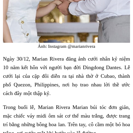
Ảnh: Instagram @marianrivera
Ngày 30/12, Marian Rivera đăng ảnh cưới nhân kỷ niệm
10 năm kết hôn với người bạn đời Dingdong Dantes. Lễ
cưới lại của cặp đôi diễn ra tại nhà thờ ở Cubao, thành
phố Quezon, Philippines, nơi họ trao nhau lời thề ước
cách đây một thập kỷ.
Trong buổi lễ, Marian Rivera Marian búi tóc đơn giản,
mặc chiếc váy midi ôm sát cơ thể màu trắng, được trang
trí bằng những bông hoa lan. Trên tay, cô cầm một bó hoa
trắng, rơi nước mắt khi bước vào lễ đường.