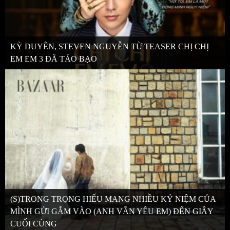
KỲ DUYÊN, STEVEN NGUYỄN TỪ TEASER CHỊ CHỊ
EM EM 3 ĐÃ TÁO BẠO
(S)TRONG TRỌNG HIẾU MANG NHIỀU KỶ NIỆM CỦA
MÌNH GỬI GẮM VÀO (ANH VẪN YÊU EM) ĐẾN GIÂY
CUỐI CÙNG