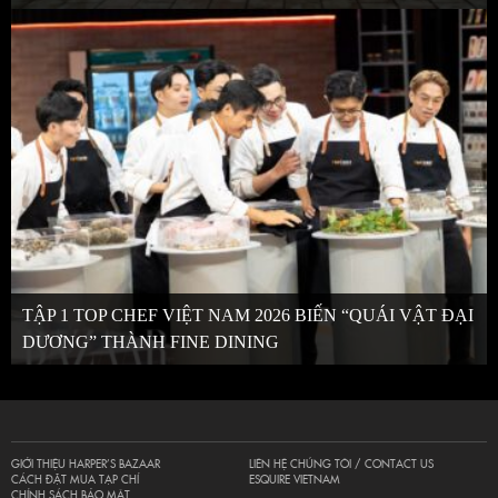
TẬP 1 TOP CHEF VIỆT NAM 2026 BIẾN “QUÁI VẬT ĐẠI
DƯƠNG” THÀNH FINE DINING
GIỚI THIỆU HARPER’S BAZAAR
LIÊN HỆ CHÚNG TÔI / CONTACT US
CÁCH ĐẶT MUA TẠP CHÍ
ESQUIRE VIETNAM
CHÍNH SÁCH BẢO MẬT