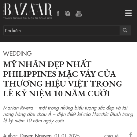
Mỹ nhân đẹp nhất Philippines mặc váy của thương hiệu Việt trong lễ kỷ niệm 10 năm cưới
Tog
navi
WEDDING
MỸ NHÂN ĐẸP NHẤT
PHILIPPINES MẶC VÁY CỦA
THƯƠNG HIỆU VIỆT TRONG
LỄ KỶ NIỆM 10 NĂM CƯỚI
Marian Rivera – một trong những biểu tượng sắc đẹp và tài
năng hàng đầu châu Á – diện thiết kế của Hacchic Blush trong
lễ kỷ niệm 10 năm ngày cưới
Author:
Duyen Nguyen
.
01-01-2025.
chia sẻ