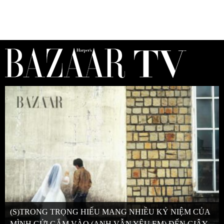
(S)TRONG TRỌNG HIẾU MANG NHIỀU KỶ NIỆM CỦA
MÌNH GỬI GẮM VÀO (ANH VẪN YÊU EM) ĐẾN GIÂY