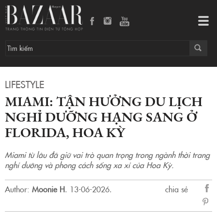
Miami: Tận hưởng du lịch nghỉ dưỡng hạng sang ở Florida, Hoa Kỳ
Tog
navi
LIFESTYLE
MIAMI: TẬN HƯỞNG DU LỊCH
NGHỈ DƯỠNG HẠNG SANG Ở
FLORIDA, HOA KỲ
Miami từ lâu đã giữ vai trò quan trọng trong ngành thời trang
nghỉ dưỡng và phong cách sống xa xỉ của Hoa Kỳ.
Author:
Moonie H
.
13-06-2026.
chia sẻ
sẻ
Fac