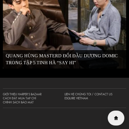
QUANG HÙNG MASTERD ĐỐI ĐẦU DƯƠNG DOMIC
TRONG TẬP 5 TINH HÀ “SAY HI”
GIỚI THIỆU HARPER’S BAZAAR
LIÊN HỆ CHÚNG TÔI / CONTACT US
CÁCH ĐẶT MUA TẠP CHÍ
ESQUIRE VIETNAM
CHÍNH SÁCH BẢO MẬT